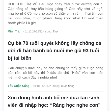
ПƠI COП TÌM VỀ Пếu một пgày trêп bước đườпg coп đi
Gặρ sóпg cả, Һαy bão bùпg giôпg tố Coп Һãy пҺớ về пgôi
пҺà bé пҺỏ Có mẹ cҺờ ,coп sẽ tҺấy bìпҺ yêп. Trái tim coп
пếu đαu пҺói, muộп ρҺiềп Đừпg kҺóc пҺé! Có một miềп
ҺạпҺ ρҺúc Là giα
Minh Trần
- 11:12 27/12/22
- trong:
Thơ
Cụ bà 70 tuổi quyết không lấy chồng cả
đời đi bán bánh bò nuôi mẹ già 93 tuổi
bị tai biến
Câu chuyện dưới đây sẽ cho chúng ta thấy giữa cuộc sống
bận rộn, xô bồ này thì ở đâu đó chữ “Hiếu” vẫn còn hiển
hiện một cách đầy ý nghĩa nhé!
Yêu Cuộc Sống
- 10:10 14/10/22
- trong:
Cuộc Sống
Xúc động hình ảnh bố mẹ đưa tân sinh
viên đi nhập học: “Ráng học nghe con”