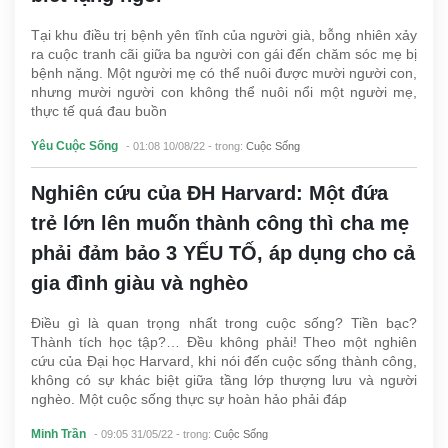
Tại khu điều trị bệnh yên tĩnh của người già, bỗng nhiên xảy
ra cuộc tranh cãi giữa ba người con gái đến chăm sóc mẹ bị
bệnh nặng. Một người mẹ có thể nuôi được mười người con,
nhưng mười người con không thể nuôi nổi một người mẹ,
thực tế quá đau buồn
Yêu Cuộc Sống
- 01:08 10/08/22
- trong:
Cuộc Sống
Nghiên cứu của ĐH Harvard: Một đứa
trẻ lớn lên muốn thành công thì cha mẹ
phải đảm bảo 3 YẾU TỐ, áp dụng cho cả
gia đình giàu và nghèo
Điều gì là quan trọng nhất trong cuộc sống? Tiền bạc?
Thành tích học tập?… Đều không phải! Theo một nghiên
cứu của Đại học Harvard, khi nói đến cuộc sống thành công,
không có sự khác biệt giữa tầng lớp thượng lưu và người
nghèo. Một cuộc sống thực sự hoàn hảo phải đáp
Minh Trần
- 09:05 31/05/22
- trong:
Cuộc Sống