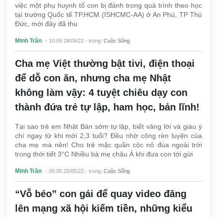
việc một phụ huynh tố con bị đánh trong quá trình theo học
tại trường Quốc tế TP.HCM (ISHCMC-AA) ở An Phú, TP Thủ
Đức, mới đây đã thu
Minh Trần
- 10:05 28/05/22
- trong:
Cuộc Sống
Cha mẹ Việt thường bật tivi, điện thoại
để dỗ con ăn, nhưng cha mẹ Nhật
không làm vậy: 4 tuyệt chiêu dạy con
thành đứa trẻ tự lập, ham học, bản lĩnh!
Tại sao trẻ em Nhật Bản sớm tự lập, biết vâng lời và giàu ý
chí ngay từ khi mới 2,3 tuổi? Đều nhờ công rèn luyện của
cha mẹ mà nên! Cho trẻ mặc quần cộc nô đùa ngoài trời
trong thời tiết 3°C Nhiều bà mẹ châu Á khi đưa con tới gửi
Minh Trần
- 05:05 26/05/22
- trong:
Cuộc Sống
“Vỗ béo” con gái để quay video đăng
lên mạng xã hội kiếm tiền, những kiểu