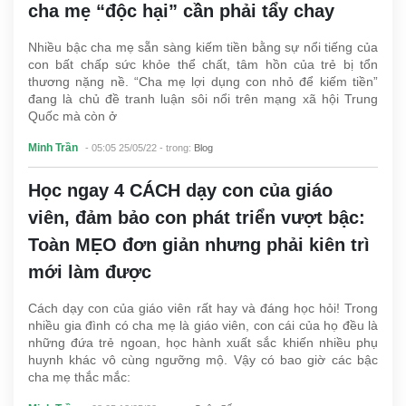
cha mẹ “độc hại” cần phải tẩy chay
Nhiều bậc cha mẹ sẵn sàng kiếm tiền bằng sự nổi tiếng của
con bất chấp sức khỏe thể chất, tâm hồn của trẻ bị tổn
thương nặng nề. “Cha mẹ lợi dụng con nhỏ để kiếm tiền”
đang là chủ đề tranh luận sôi nổi trên mạng xã hội Trung
Quốc mà còn ở
Minh Trần
- 05:05 25/05/22
- trong:
Blog
Học ngay 4 CÁCH dạy con của giáo
viên, đảm bảo con phát triển vượt bậc:
Toàn MẸO đơn giản nhưng phải kiên trì
mới làm được
Cách dạy con của giáo viên rất hay và đáng học hỏi! Trong
nhiều gia đình có cha mẹ là giáo viên, con cái của họ đều là
những đứa trẻ ngoan, học hành xuất sắc khiến nhiều phụ
huynh khác vô cùng ngưỡng mộ. Vậy có bao giờ các bậc
cha mẹ thắc mắc: