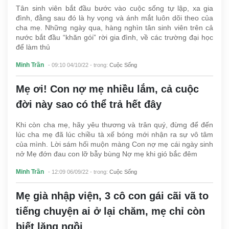
Tân sinh viên bắt đầu bước vào cuộc sống tự lập, xa gia
đình, đằng sau đó là hy vọng và ánh mắt luôn dõi theo của
cha mẹ. Những ngày qua, hàng nghìn tân sinh viên trên cả
nước bắt đầu “khăn gói” rời gia đình, về các trường đại học
để làm thủ
Minh Trần
- 09:10 04/10/22
- trong:
Cuộc Sống
Mẹ ơi! Con nợ mẹ nhiều lắm, cả cuộc
đời này sao có thể trả hết đây
Khi còn cha mẹ, hãy yêu thương và trân quý, đừng để đến
lúc cha mẹ đã lúc chiều tà xế bóng mới nhận ra sự vô tâm
của mình. Lời sám hối muộn màng Con nợ mẹ cái ngày sinh
nở Mẹ đớn đau con lỡ bẫy bùng Nợ mẹ khi gió bắc đêm
Minh Trần
- 12:09 06/09/22
- trong:
Cuộc Sống
Mẹ già nhập viện, 3 cô con gái cãi vã to
tiếng chuyện ai ở lại chăm, mẹ chỉ còn
biết lặng ngồi