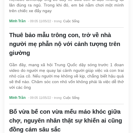
lăn đùng ra ngủ. Trong khi đó, em bé nằm chơi một mình
trên chiếc xe đẩy ngay
Minh Trần
- 09:05 11/05/22
- trong:
Cuộc Sống
Thuê bảo mẫu trông con, trở về nhà
người mẹ phẫn nộ với cảnh tượng trên
giường
Gần đây, mạng xã hội Trung Quốc dậy sóng trước 1 đoạn
video do người mẹ quay lại cảnh người giúp việc và con trai
nhỏ của cô. Nếu người mẹ không về kịp, chẳng biết hậu quả
sẽ thế nào. Chăm sóc con nhỏ vốn không phải là việc dễ thở
với các ông
Minh Trần
- 09:05 11/05/22
- trong:
Cuộc Sống
Bố vừa bế con vừa mếu máo khóc giữa
chợ, nguyên nhân thật sự khiến ai cũng
đồng cảm sâu sắc