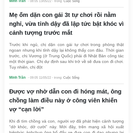
Minh Trần
- 08:05 13/05/22
- trong:
Cuộc Sống
Mẹ ốm dặn con gái 3t tự chơi rồi nằm
nghỉ, vừa tỉnh dậy đã lập tức bật khóc vì
cảnh tượng trước mắt
Trước khi ngủ, chị dặn con gái tự chơi trong phòng thật
ngoan nhưng khi tỉnh dậy lại không thấy con đâu. Thời gian
trước, chị Vương (ở Trung Quốc) phải đi Nhật Bản công tác
một thời gian. Chị dự định sau khi trở về sẽ đưa con đi chơi.
Tuy nhiên, chị đột
Minh Trần
- 09:05 11/05/22
- trong:
Cuộc Sống
Được vợ nhờ dẫn con đi hóng mát, ông
chồng làm điều này ở công viên khiến
vợ “cạn lời”
Khi đi tìm chồng và con, người vợ đã phát hiện cảnh tượng
“dở khóc, dở cười” này. Mới đây, trên mạng xã hội xuất
hiệnbức ảnhchụp ông bố đẩy xe đưa con đi dạo nhưng lại