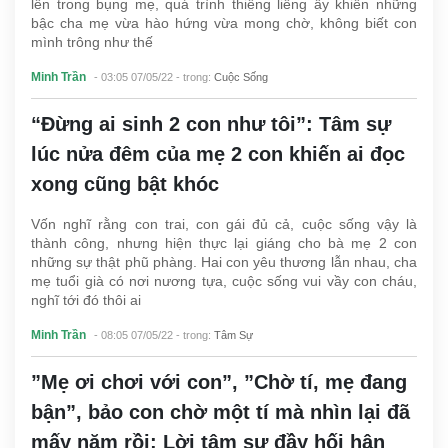
lên trong bụng mẹ, quá trình thiêng liêng ấy khiến những
bậc cha mẹ vừa hào hứng vừa mong chờ, không biết con
mình trông như thế
Minh Trần
- 03:05 07/05/22
- trong:
Cuộc Sống
“Đừng ai sinh 2 con như tôi”: Tâm sự
lúc nửa đêm của mẹ 2 con khiến ai đọc
xong cũng bật khóc
Vốn nghĩ rằng con trai, con gái đủ cả, cuộc sống vậy là
thành công, nhưng hiện thực lại giáng cho bà mẹ 2 con
những sự thật phũ phàng. Hai con yêu thương lẫn nhau, cha
mẹ tuổi già có nơi nương tựa, cuộc sống vui vầy con cháu,
nghĩ tới đó thôi ai
Minh Trần
- 08:05 07/05/22
- trong:
Tâm Sự
”Mẹ ơi chơi với con”, ”Chờ tí, mẹ đang
bận”, bảo con chờ một tí mà nhìn lại đã
mấy năm rồi: Lời tâm sự đầy hối hận