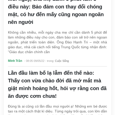
điều này: Bảo đảm con thay đổi chóng
mặt, có hư đến mấy cũng ngoan ngoãn
nên người
Không cần nhiều, mỗi ngày cha mẹ chỉ cần dành 5 phút để
làm những điều này cho con, đảm bảo con sẽ trở nên ngoan
ngoãn, phát triển toàn diện. Ông Đào Hạnh Tri – một nhà
giáo dục, nhà cải cách nổi tiếng Trung Quốc từng nhận định:
“Giáo dục chân chính cần
Minh Trần
- 08:05 09/05/22
- trong:
Cuộc Sống
Lần đầu làm bố lạ lẫm đến thế nào:
Thấy con vừa chào đời đã mở mắt mà
giật mình hoảng hốt, hỏi vợ rằng con đã
ăn được cơm chưa!
Đúng là ai cũng có lần đầu mọi người ạ! Những em bé được
tạo ra một cách thật kì diệu. Từng ngày trôi qua, con lớn dần