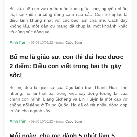
Bố vừa bế con vừa mếu máo khóc giữa chợ, nguyên nhân
thật sự khiến ai cũng đồng cảm sâu sắc. Con trẻ bị lạc là
điều kinh khủng nhất với các bậc làm cha mẹ. Cách đây
không lâu, một dân cư mạng đã chụp lại một khoảnh khắc
vô cùng xúc động và
Minh Trần
- 05:05 10/05/22
- trong:
Cuộc Sống
Bố mẹ là giáo sư, con thi đại học được
2 điểm: Điều con viết trong bài thi gây
sốc!
Bố mẹ đều là giáo sư của Cục kiến trúc Thanh Hoa. Thế
nhưng, họ lại thất bại trong việc xây dựng tương lai của
chính con mình. Liang Sicheng và Lin Huiyin là một cặp vợ
chồng nổi tiếng ở Trung Quốc. Họ đã có rất nhiều đóng góp
to lớn cho ngành xây
Minh Trần
- 09:05 10/05/22
- trong:
Cuộc Sống
Mỗi ngày, cha mẹ dành 5 phút làm 5