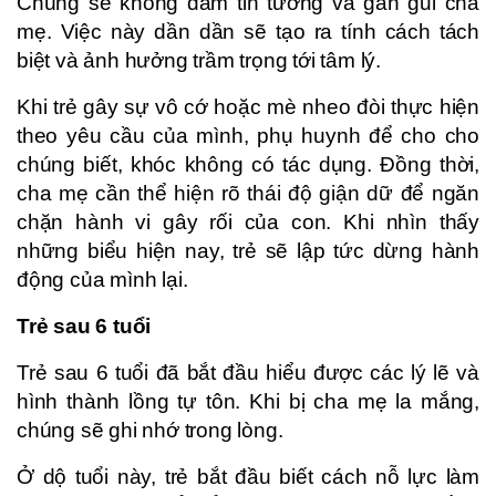
Chúng sẽ không dám tin tưởng và gần gũi cha
mẹ. Việc này dần dần sẽ tạo ra tính cách tách
biệt và ảnh hưởng trầm trọng tới tâm lý.
Khi trẻ gây sự vô cớ hoặc mè nheo đòi thực hiện
theo yêu cầu của mình, phụ huynh để cho cho
chúng biết, khóc không có tác dụng. Đồng thời,
cha mẹ cần thể hiện rõ thái độ giận dữ để ngăn
chặn hành vi gây rối của con. Khi nhìn thấy
những biểu hiện nay, trẻ sẽ lập tức dừng hành
động của mình lại.
Trẻ sau 6 tuổi
Trẻ sau 6 tuổi đã bắt đầu hiểu được các lý lẽ và
hình thành lồng tự tôn. Khi bị cha mẹ la mắng,
chúng sẽ ghi nhớ trong lòng.
Ở dộ tuổi này, trẻ bắt đầu biết cách nỗ lực làm