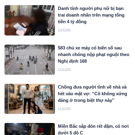
Danh tính người phụ nữ bị bạn
trai doanh nhân trên mạng tống
tiền 4 tỷ đồng
12/12/25
583 chủ xe máy có biển số sau
nhanh chóng nộp phạt nguội theo
Nghị định 168
11/12/25
Chồng đưa người tình về nhà và
hét vào mặt vợ: “Cô không xứng
đáng ở trong biệt thự này”
11/12/25
Miền Bắc sắp đón rét đậm, có nơi
dưới 5 độ C