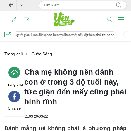
t lọ hoa bên trái bàn thờ, nếu đặt bên phải thì sao?
Cách uống nước mía giúp g
Trang chủ
Cuộc Sống
Cha mẹ không nên đánh
con ở trong 3 độ tuổi này,
Trang chủ
tức giận đến mấy cũng phải
bình tĩnh
Chia sẻ
11:03 20/03/22
Đánh mắng trẻ không phải là phương pháp