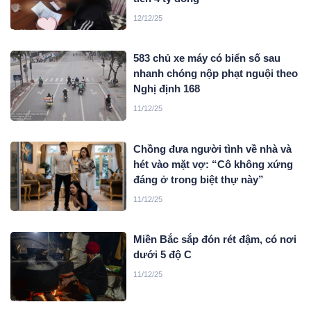
12/12/25
583 chủ xe máy có biển số sau
nhanh chóng nộp phạt nguội theo
Nghị định 168
11/12/25
Chồng đưa người tình về nhà và
hét vào mặt vợ: “Cô không xứng
đáng ở trong biệt thự này”
11/12/25
Miền Bắc sắp đón rét đậm, có nơi
dưới 5 độ C
11/12/25