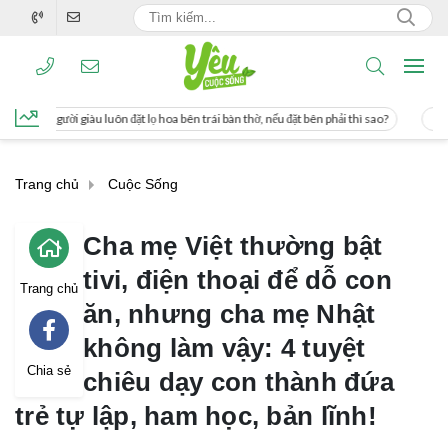
ặt lọ hoa bên trái bàn thờ, nếu đặt bên phải thì sao?
Cách uống nước mía giúp 
Trang chủ
Cuộc Sống
Cha mẹ Việt thường bật
tivi, điện thoại để dỗ con
Trang chủ
ăn, nhưng cha mẹ Nhật
không làm vậy: 4 tuyệt
Chia sẻ
chiêu dạy con thành đứa
trẻ tự lập, ham học, bản lĩnh!