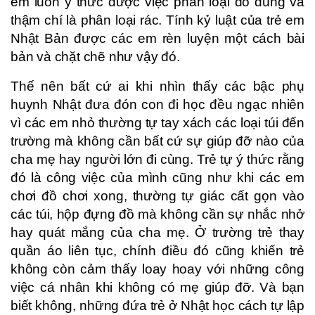
em luôn ý thức được việc phân loại đồ dùng và
thậm chí là phân loại rác. Tính kỷ luật của trẻ em
Nhật Bản được các em rèn luyện một cách bài
bản và chặt chẽ như vậy đó.
Thế nên bất cứ ai khi nhìn thấy các bậc phụ
huynh Nhật đưa đón con đi học đều ngạc nhiên
vì các em nhỏ thường tự tay xách các loại túi đến
trường mà không cần bất cứ sự giúp đỡ nào của
cha mẹ hay người lớn đi cùng. Trẻ tự ý thức rằng
đó là công việc của mình cũng như khi các em
chơi đồ chơi xong, thường tự giác cất gọn vào
các túi, hộp đựng đồ mà không cần sự nhắc nhở
hay quát mắng của cha mẹ. Ở trường trẻ thay
quần áo liên tục, chính điều đó cũng khiến trẻ
không còn cảm thấy loay hoay với những công
việc cá nhân khi không có mẹ giúp đỡ. Và bạn
biết không, những đứa trẻ ở Nhật học cách tự lập