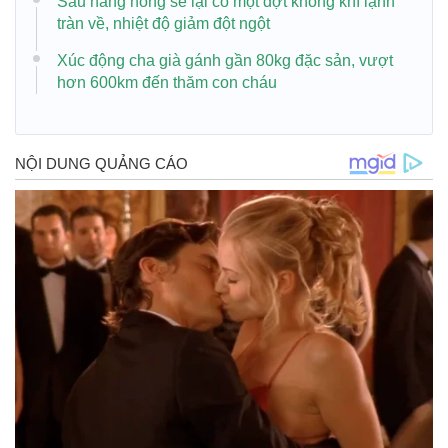
Sau nắng nóng sẽ lại có một đợt không khí lạnh
tràn về, nhiệt độ giảm đột ngột
Xúc động cha già gánh gần 80kg đặc sản, vượt
hơn 600km đến thăm con cháu