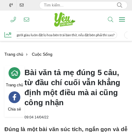
 đặt lọ hoa bên trái bàn thờ, nếu đặt bên phải thì sao?
Cách uống nước mía giú
Trang chủ
Cuộc Sống
Bài văn tả mẹ đúng 5 câu,
từ đầu chí cuối vẫn khẳng
Trang chủ
định một điều mà ai cũng
công nhận
Chia sẻ
09:04 14/04/22
Đúng là một bài văn súc tích, ngắn gọn và dễ