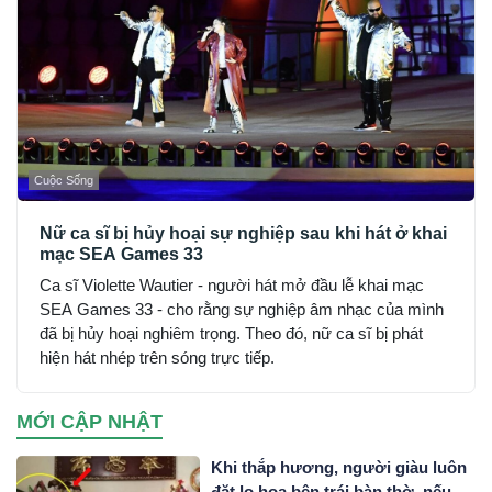
Cuộc Sống
Nữ ca sĩ bị hủy hoại sự nghiệp sau khi hát ở khai
mạc SEA Games 33
Ca sĩ Violette Wautier - người hát mở đầu lễ khai mạc
SEA Games 33 - cho rằng sự nghiệp âm nhạc của mình
đã bị hủy hoại nghiêm trọng. Theo đó, nữ ca sĩ bị phát
hiện hát nhép trên sóng trực tiếp.
MỚI CẬP NHẬT
Khi thắp hương, người giàu luôn
đặt lọ hoa bên trái bàn thờ, nếu