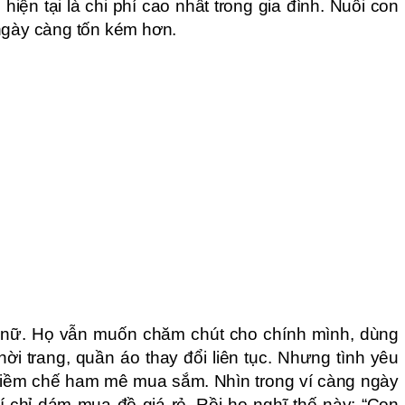
 hiện tại là chi phí cao nhất trong gia đình. Nuôi con
ngày càng tốn kém hơn.
ụ nữ. Họ vẫn muốn chăm chút cho chính mình, dùng
hời trang, quần áo thay đổi liên tục. Nhưng tình yêu
kiềm chế ham mê mua sắm. Nhìn trong ví càng ngày
hí chỉ dám mua đồ giá rẻ. Rồi họ nghĩ thế này: “Con