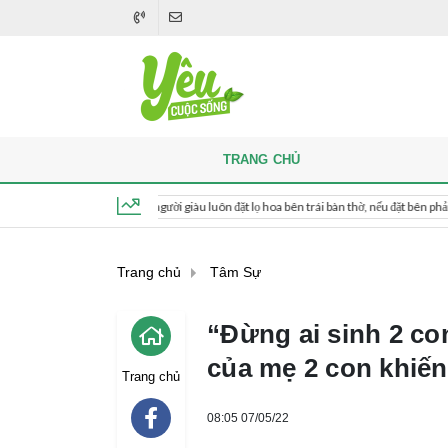
TRANG CHỦ
Khi thắp hương, người giàu luôn đặt lọ hoa bên trái bàn thờ, nếu đặt bên phải thì sao?
Thứ 6, ngày 7 tháng 8, 2026, 09:08:01
Trang chủ
Tâm Sự
“Đừng ai sinh 2 co
của mẹ 2 con khiến
Trang chủ
08:05 07/05/22