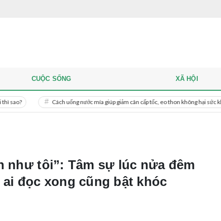
CUỘC SỐNG
XÃ HỘI
Cách uống nước mía giúp giảm cân cấp tốc, eo thon không hại sức khỏe
n như tôi”: Tâm sự lúc nửa đêm
 ai đọc xong cũng bật khóc