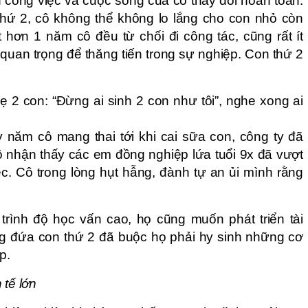
ến công việc và cuộc sống của cô thay đổi hoàn toàn.
 thứ 2, cô không thể không lo lắng cho con nhỏ còn
 hơn 1 năm cô đều từ chối đi công tác, cũng rất ít
 quan trọng để thăng tiến trong sự nghiệp. Con thứ 2
2 con: “Đừng ai sinh 2 con như tôi”, nghe xong ai
 năm cô mang thai tới khi cai sữa con, công ty đã
Cô nhận thấy các em đồng nghiệp lứa tuổi 9x đã vượt
c. Cô trong lòng hụt hẫng, đành tự an ủi mình rằng
rình độ học vấn cao, họ cũng muốn phát triển tài
g đứa con thứ 2 đã buộc họ phải hy sinh những cơ
p.
 tế lớn