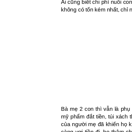
Ai cũng biết chi phí nuôi con
không có tốn kém nhất, chỉ 
Bà mẹ 2 con thì vẫn là ph
mỹ phẩm đắt tiền, túi xách t
của người mẹ đã khiến họ 
càng vơi tiền đi, họ thậm c