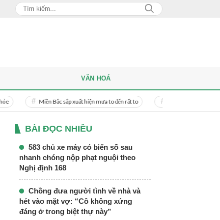
VĂN HOÁ
Miền Bắc sắp xuất hiện mưa to đến rất to
Danh tính người phụ nữ bị bạn t
BÀI ĐỌC NHIỀU
583 chủ xe máy có biển số sau
nhanh chóng nộp phạt nguội theo
Nghị định 168
Chồng đưa người tình về nhà và
hét vào mặt vợ: “Cô không xứng
đáng ở trong biệt thự này”