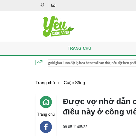
TRANG CHỦ
hi thắp hương, người giàu luôn đặt lọ hoa bên trái bàn thờ, nếu đặt bên phải thì sao?
Thứ 6, ngày 7 tháng 8, 2026, 00:35:07
Trang chủ
Cuộc Sống
Được vợ nhờ dẫn c
điều này ở công vi
Trang chủ
09:05 11/05/22