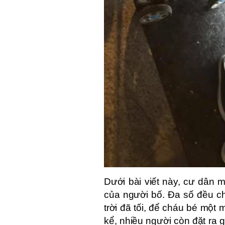
Dưới bài viết này, cư dân 
của người bố. Đa số đều ch
trời đã tối, để cháu bé một 
kể, nhiều người còn đặt ra g