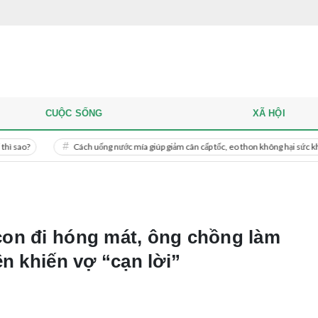
CUỘC SỐNG
XÃ HỘI
Cách uống nước mía giúp giảm cân cấp tốc, eo thon không hại sức khỏe
on đi hóng mát, ông chồng làm
ên khiến vợ “cạn lời”