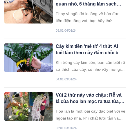
quan nhỏ, 6 tháng làm sạch
một lần, tiết kiệm được rất
Thay vì ngồi đó lo lắng về hóa đơn
nhiều tiền điện
tiền điện tăng vọt, bạn hãy thử
“chạm” vào cơ quan này ẩn sau lưng
09:01 04/01/24
tủ lạnh.
Cây kim tiền ‘mê tít’ 4 thứ: Ai
biết làm theo cây đâm chồi bật
nụ, tài lộc ồ ạt theo về
Khi trồng cây kim tiền, bạn cần biết rõ
sở thích của cây, có như vậy mới giúp
cây phát triển tốt, ra hoa, bật chồi.
04:01 03/01/24
Vùi 2 thứ này vào chậu: Rễ và
lá của hoa lan mọc ra tua tủa,
hoa thơm ngào ngạt
Hoa lan là một loại cây đặc biệt với vẻ
ngoài tao nhã, khí chất tươi tắn và
tinh tế, được nhiều người yêu thích.
03:01 03/01/24