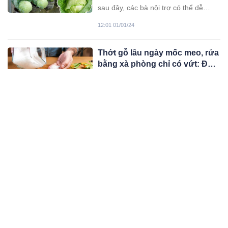
giản
sau đây, các bà nội trợ có thể dễ
dàng tự trồng những cây bắp cải tươi
12:01 01/01/24
ngon ngay tại gia.
Thớt gỗ lâu ngày mốc meo, rửa
bằng xà phòng chỉ có vứt: Đổ
thứ này vào 5 phút thớt sạch
Thớt gỗ là vật dụng cần thiết và thân
bong như mới
thiện mà hầu như mỗi gian bếp đều
có. Sử dụng an toàn nhưng nếu
05:12 31/12/23
không vệ sinh đúng cách, bề mặt thớt
gỗ dễ thấm nước, sẽ là nơi lý tưởng
Bạn nên cẩn trọng 6 thứ trong
để vi khuẩn sinh sôi.
cốp xe máy, chúng thể phát nổ
bất kì lúc nào
Những vật dụng này để trong cốp xe
dễ gây ra hiện tượng cháy nổ vô
cùng nguy hiểm.
05:12 31/12/23
Tổ Tiên nói cấm sai: ‘5 loại cây