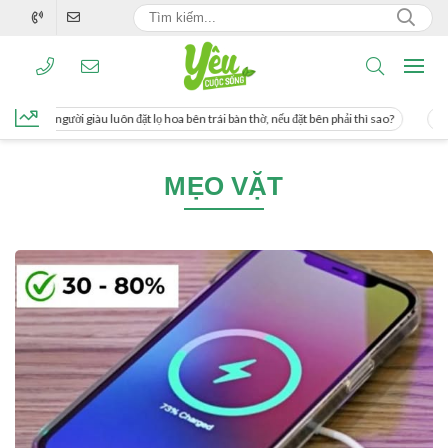
g, người giàu luôn đặt lọ hoa bên trái bàn thờ, nếu đặt bên phải thì sao?
Cách 
MẸO VẶT