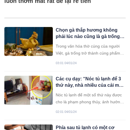
luôn thơm mát rất dễ lại rẻ tiền
Chọn gà thắp hương không
phải lúc nào cũng là gà trống,
những dịp đặc biệt này nhớ
Trong văn hóa thờ cúng của người
chọn gà mái mới có lộc
Việt, gà trống trở thành cúng phẩm
phổ biến và quen thuộc nên mọi
03:01 04/01/24
người cho rằng không nên thắp
hương gà mái nhưng sự thực là có
Các cụ dạy: “Nóc tủ lạnh để 3
những dịp cần chọn gà mái.
thứ này, nhà nhiều của cải mấy
cũng tiêu tan”, đó là 3 thứ gì?
Nóc tủ lạnh để một số thứ này được
cho là phạm phong thủy, ảnh hưởng
xấu đến tài lộc của chủ nhà.
02:01 04/01/24
Phía sau tủ lạnh có một cơ