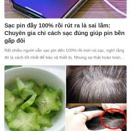
Sạc pin đầy 100% rồi rút ra là sai lầm:
Chuyên gia chỉ cách sạc đúng giúp pin bền
gấp đôi
Rất nhiều người vẫn sạc pin đến 100% rồi mới rút sạc, nghĩ rằng
đó là cách tốt nhất để bảo vệ thiết bị. Nhưng sự thật hoàn toàn
ngược lại: thói quen tưởng chừng “vô hại” này lại âm thầm khiến
pin nhanh chai, giảm tuổi thọ.