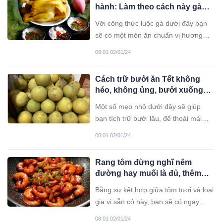
hành: Làm theo cách này gà
vàng ươm, da giòn sần sật ai
Với công thức luộc gà dưới đây bạn
cũng thích
sẽ có một món ăn chuẩn vị hương
xưa ai ăn một lần cũng nhớ mãi.
09:01 02/01/24
Cách trữ bưởi ăn Tết không
héo, không ủng, bưởi xuống
nước ăn ngọt lịm
Một số mẹo nhỏ dưới đây sẽ giúp
bạn tích trữ bưởi lâu, để thoải mái
vẫn tươi ngon.
08:01 02/01/24
Rang tôm đừng nghĩ nêm
đường hay muối là đủ, thêm
ngay thìa gia vị này để món ăn
Bằng sự kết hợp giữa tôm tươi và loại
vừa ngon vừa đẹp
gia vị sẵn có này, bạn sẽ có ngay
món tôm rang có hương vị lạ miệng,
08:01 02/01/24