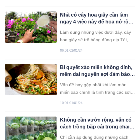
hấp dẫn và vô cùng “bắt cơm".
Nhà có cây hoa giấy cần làm
ngay 4 việc này để hoa nở rộ
đúng dịp Tết, cả tháng không
Làm đúng những việc dưới đây, cây
tàn
hoa giấy sẽ trổ bông đúng dịp Tết,
tạo nên khung cảnh rực rỡ đón năm
06:01 02/01/24
mới.
Bí quyết xào miến không dính,
mềm dai nguyên sợi đảm bảo
không vón cục thành công
Vấn đề hay gặp nhất khi làm món
ngay lần đầu
miến xào chính là tình trạng các sợi
miến vón cục và dính vào đáy chảo;
10:01 01/01/24
làm thế nào để khắc phục?
Không cần vườn rộng, vẫn có
cách trồng bắp cải trong chai
nhựa, thùng xốp vô cùng đơn
Chỉ cần áp dụng đúng những cách