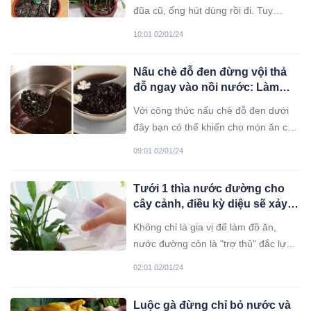
đũa cũ, ống hút dùng rồi đi. Tuy
nhiên, nếu bạn là người trồng cây thì
10:01 02/01/24
nên giữ chúng lại vì chúng mang đến
nhiều lợi ích cho cây trồng.
Nấu chè đỗ đen đừng vội thả
đỗ ngay vào nồi nước: Làm
thêm bước này đỗ nhanh nhừ,
Với công thức nấu chè đỗ đen dưới
giảm nửa thời gian
đây bạn có thể khiến cho món ăn của
mình thơm bùi, nhanh nhừ hơn rất
09:01 02/01/24
nhiều.
Tưới 1 thìa nước đường cho
cây cảnh, điều kỳ diệu sẽ xảy
ra, nhiều người tiếc hùi hụi vì
Không chỉ là gia vị để làm đồ ăn,
sao không biết sớm
nước đường còn là "trợ thủ" đắc lực
để bạn chăm sóc cây cảnh trong
02:01 02/01/24
vườn.
Luộc gà đừng chỉ bỏ nước và