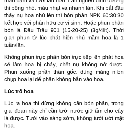
màu đậm và tươi lâu hơn. Lan nghèo dinh dưỡng
thì bông nhỏ, màu nhạt và nhanh tàn. Khi bắt đầu
thấy nụ hoa nhú lên thì bón phân NPK 60:30:30
kết hợp với phân hữu cơ vi sinh. Hoặc phun phân
bón lá Đầu Trâu 901 (15-20-25) (3g/4lít). Thời
gian phun từ lúc phát hiện nhú mầm hoa là 1
tuần/lần.
Không phun trực phân bón trực tiếp lên phát hoa
sẽ làm hoa bị cháy, chết nụ không nở được.
Phun xuống phần thân gốc, dùng màng nilon
chụp hoa lại để phân không bắn vào hoa.
Lúc trổ hoa
Lúc ra hoa thì dừng không cần bón phân, trong
giai đoạn này chỉ cần tưới nước giữ ẩm cho cây
là được. Tưới vào sáng sớm, không tưới ướt mặt
hoa.