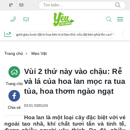
ặt lọ hoa bên trái bàn thờ, nếu đặt bên phải thì sao?
Cách uống nước mía giúp 
Trang chủ
Mẹo Vặt
Vùi 2 thứ này vào chậu: Rễ
và lá của hoa lan mọc ra tua
Trang chủ
tủa, hoa thơm ngào ngạt
03:01 03/01/24
Chia sẻ
Hoa lan là một loại cây đặc biệt với vẻ
ngoài tao nhã, khí chất tươi tắn và tinh tế,