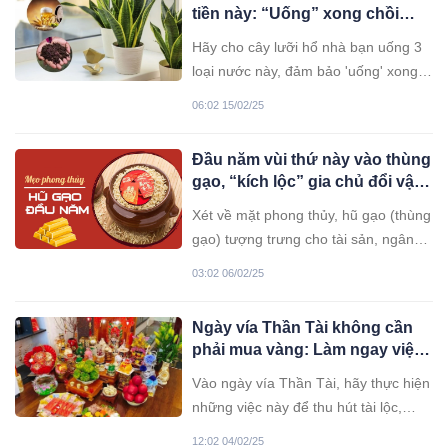
tiền này: “Uống” xong chồi
đâm tua tủa, lá xanh bóng bẩy
Hãy cho cây lưỡi hổ nhà bạn uống 3
loại nước này, đảm bảo 'uống' xong
đâm chồi tua tủa, thân và lá dày xanh
06:02 15/02/25
mỡ màng, càng lâu năm cây càng có
sức sống.
Đầu năm vùi thứ này vào thùng
gạo, “kích lộc” gia chủ đổi vận,
tiền đếm mỏi tay
Xét về mặt phong thủy, hũ gạo (thùng
gạo) tượng trưng cho tài sản, ngân
khố của gia đình. Ngày đầu năm mới
03:02 06/02/25
mà bỏ thứ này xuống hũ gạo chính là
cách kích hoạt tài lộc hiệu quả, hứa
Ngày vía Thần Tài không cần
hẹn năm mới tài khí tràn đầy vào
phải mua vàng: Làm ngay việc
nhà, tiền bạc kiếm như hái. 1.
này chẳng tốn tiền lại mang
Vào ngày vía Thần Tài, hãy thực hiện
nhiều may mắn
những việc này để thu hút tài lộc,
mang lại may mắn cho bạn.
12:02 04/02/25