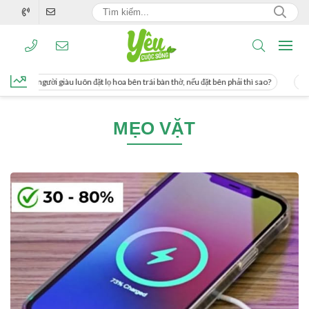
g, người giàu luôn đặt lọ hoa bên trái bàn thờ, nếu đặt bên phải thì sao?
Cách 
MẸO VẶT