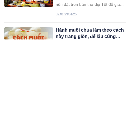
nên đặt trên bàn thờ dịp Tết để gia
đình gặp nhiều phúc lộc.
02:01 23/01/25
Hành muối chua làm theo cách
này trắng giòn, để lâu cũng
không sợ hỏng
Hành muối là món ăn quen thuộc
trong những ngày Tết, và để muối
hành ngon không khó nếu bạn biết
11:01 23/01/25
kết hợp với một số mẹo nhỏ...
Ngày đẹp bao sái bàn thờ đón
Tết Ất Tỵ 2025
Theo quan niệm truyền thống của
người Việt Nam, việc bao sái bát
hương là một nghi lễ quan trọng,
02:01 22/01/25
thường được thực hiện trước dịp Tết.
Cúng tất niên Ất Tỵ 2025 vào