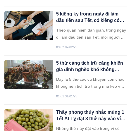
5 kiêng kỵ trong ngày đi làm
đầu tiên sau Tết, có kiêng có
lành
Theo quan niệm dân gian, trong ngày
đi làm đầu tiên sau Tết, mọi người có
thể tránh làm những việc này để công
09:02 02/02/25
việc trong năm mới diễn ra suôn sẻ.
5 thứ càng tích trữ càng khiến
gia đình nghèo khó không
ngóc nổi đầu dậy
Đây là 5 thứ các cụ khuyên con cháu
không nên tích trữ trong nhà kẻo vận
xui đeo bám.
01:01 31/01/25
Thầy phong thủy nhắc mùng 1
Tết Ất Tỵ đặt 3 thứ này vào ví
năm mới giàu có vàng bạc ùa
Những thứ này đặt vào trong ví có