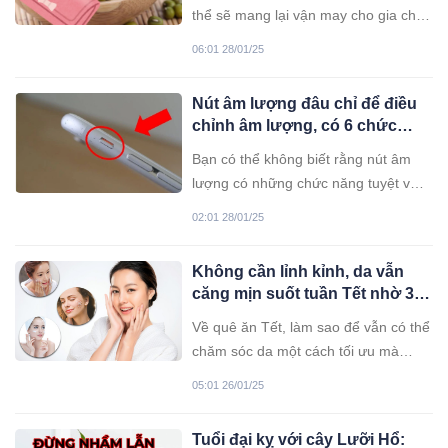
vào nhà
thể sẽ mang lại vận may cho gia chủ.
Bạn hãy nhớ đừng quên làm vào
06:01 28/01/25
sáng mùng 1 Tết nhé.
Nút âm lượng đâu chỉ để điều
chỉnh âm lượng, có 6 chức
năng ẩn tuyệt vời, tiện lợi khi
Bạn có thể không biết rằng nút âm
sử dụng điện thoại
lượng có những chức năng tuyệt vời.
Hãy tham khảo để áp dụng nhé!
02:01 28/01/25
Không cần lỉnh kỉnh, da vẫn
căng mịn suốt tuần Tết nhờ 3
bảo bối dưỡng da
Về quê ăn Tết, làm sao để vẫn có thể
chăm sóc da một cách tối ưu mà
không cần mang theo cả "tiệm mỹ
05:01 26/01/25
phẩm"? Bí quyết nằm ở 3 món đồ
dưỡng da "nhỏ nhưng có võ" dưới
Tuổi đại kỵ với cây Lưỡi Hổ:
đây.