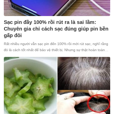
Sạc pin đầy 100% rồi rút ra là sai lầm:
Chuyên gia chỉ cách sạc đúng giúp pin bền
gấp đôi
Rất nhiều người vẫn sạc pin đến 100% rồi mới rút sạc, nghĩ rằng
đó là cách tốt nhất để bảo vệ thiết bị. Nhưng sự thật hoàn toàn
ngược lại: thói quen tưởng chừng “vô hại” này lại âm thầm khiến
pin nhanh chai, giảm tuổi thọ.