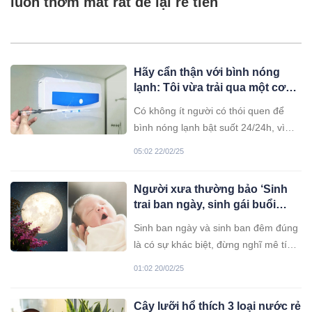
luôn thơm mát rất dễ lại rẻ tiền
Hãy cẩn thận với bình nóng
lạnh: Tôi vừa trải qua một cơn
ác mộng!
Có không ít người có thói quen để
bình nóng lạnh bật suốt 24/24h, vì
nghĩ rằng bật tắt phiền phức và cũng
05:02 22/02/25
không tốn nhiều tiền. Khi cần thì có
ngay, không phải chờ đợi. Nhưng, từ
Người xưa thường bảo ‘Sinh
nay tôi phải cẩn thận hơn sau khi biết
trai ban ngày, sinh gái buổi
được câu chuyện này...
đêm’
Sinh ban ngày và sinh ban đêm đúng
là có sự khác biệt, đừng nghĩ mê tín
mà có cơ sở khoa học.
01:02 20/02/25
Cây lưỡi hổ thích 3 loại nước rẻ