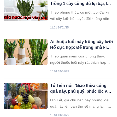
Trồng 1 cây cũng đủ lụi bại, làm
ăn chật vật vẫn thiếu tiền
Theo phong thủy, có một tuổi đại kỵ
với cây lưỡi hổ, tuyệt đối không nên
trồng trong nhà kẻo gây hại...
11:01 24/01/25
Ai thuộc tuổi này trồng cây lưỡi
Hổ cực hợp: Để trong nhà kinh
doanh đắc lộc, tiền đẻ ra tiền
Theo quan niệm của phong thủy,
người thuộc tuổi này rất thích hợp
trồng cây lưỡi hổ, để trong nhà tiền
10:01 24/01/25
nhiều như nước.
Tổ Tiên nói: ‘Giao thừa cúng
quả này, phú quý, phúc lộc vào
nhà’, quả đó là gì?
Dịp Tết, gia chủ nên bày những loại
quả này lên ban thờ sẽ mang lại may
mắn và tài lộc.
10:01 24/01/25