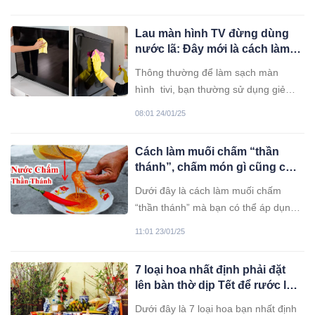
Lau màn hình TV đừng dùng
nước lã: Đây mới là cách làm
sạch, không lo trầy xước
Thông thường để làm sạch màn
hình tivi, bạn thường sử dụng giẻ
và nước lau kính. Thế nhưng có bao
08:01 24/01/25
giờ bạn tìm hiểu xem cách làm sạch
như vậy có tốt hay không?
Cách làm muối chấm “thần
thánh”, chấm món gì cũng cực
cuốn
Dưới đây là cách làm muối chấm
“thần thánh” mà bạn có thể áp dụng
ngay tại nhà.
11:01 23/01/25
7 loại hoa nhất định phải đặt
lên bàn thờ dịp Tết để rước lộc
vào nhà, may mắn quanh năm
Dưới đây là 7 loại hoa bạn nhất định