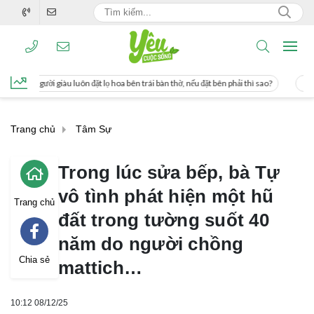
 luôn đặt lọ hoa bên trái bàn thờ, nếu đặt bên phải thì sao?
Cách uống nước mí
Trang chủ
Tâm Sự
Trong lúc sửa bếp, bà Tự
vô tình phát hiện một hũ
Trang chủ
đất trong tường suốt 40
năm do người chồng
Chia sẻ
mattich…
10:12 08/12/25