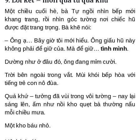
9. Lời kết – món quà từ quá khứ
Một chiều cuối hè, bà Tự ngồi nhìn bếp mới
khang trang, rồi nhìn góc tường nơi chiếc hũ
được đặt trang trọng. Bà khẽ nói:
– Ông ạ… Bây giờ tôi mới hiểu. Ông giấu hũ này
không phải để giữ của. Mà để giữ…
tình mình
.
Dường như ở đâu đó, ông đang mỉm cười.
Trời bên ngoài trong vắt. Mùi khói bếp hòa với
tiếng trẻ con nô đùa.
Quá khứ – tưởng đã vùi trong vôi tường – nay lại
sáng lên, ấm như nồi kho quẹt bà thường nấu
mỗi chiều mưa.
Một kho báu nhỏ.