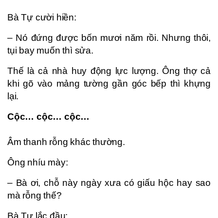
Bà Tự cười hiền:
– Nó đứng được bốn mươi năm rồi. Nhưng thôi,
tụi bay muốn thì sửa.
Thế là cả nhà huy động lực lượng. Ông thợ cả
khi gõ vào mảng tường gần góc bếp thì khựng
lại.
Cộc… cộc… cộc…
Âm thanh rỗng khác thường.
Ông nhíu mày:
– Bà ơi, chỗ này ngày xưa có giấu hộc hay sao
mà rỗng thế?
Bà Tự lắc đầu: