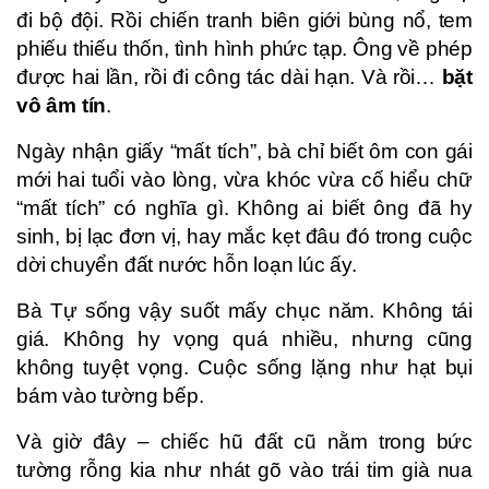
đi bộ đội. Rồi chiến tranh biên giới bùng nổ, tem
phiếu thiếu thốn, tình hình phức tạp. Ông về phép
được hai lần, rồi đi công tác dài hạn. Và rồi…
bặt
vô âm tín
.
Ngày nhận giấy “mất tích”, bà chỉ biết ôm con gái
mới hai tuổi vào lòng, vừa khóc vừa cố hiểu chữ
“mất tích” có nghĩa gì. Không ai biết ông đã hy
sinh, bị lạc đơn vị, hay mắc kẹt đâu đó trong cuộc
dời chuyển đất nước hỗn loạn lúc ấy.
Bà Tự sống vậy suốt mấy chục năm. Không tái
giá. Không hy vọng quá nhiều, nhưng cũng
không tuyệt vọng. Cuộc sống lặng như hạt bụi
bám vào tường bếp.
Và giờ đây – chiếc hũ đất cũ nằm trong bức
tường rỗng kia như nhát gõ vào trái tim già nua