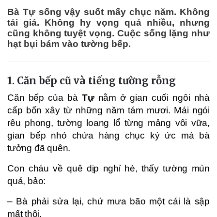
Bà Tự sống vậy suốt mấy chục năm. Không
tái giá. Không hy vọng quá nhiều, nhưng
cũng không tuyệt vọng. Cuộc sống lặng như
hạt bụi bám vào tường bếp.
1. Căn bếp cũ và tiếng tường rỗng
Căn bếp của bà
Tự
nằm ở gian cuối ngôi nhà
cấp bốn xây từ những năm tám mươi. Mái ngói
rêu phong, tường loang lổ từng mảng vôi vữa,
gian bếp nhỏ chứa hàng chục ký ức mà bà
tưởng đã quên.
Con cháu về quê dịp nghỉ hè, thấy tường mủn
quá, bảo:
– Bà phải sửa lại, chứ mưa bão một cái là sập
mất thôi.