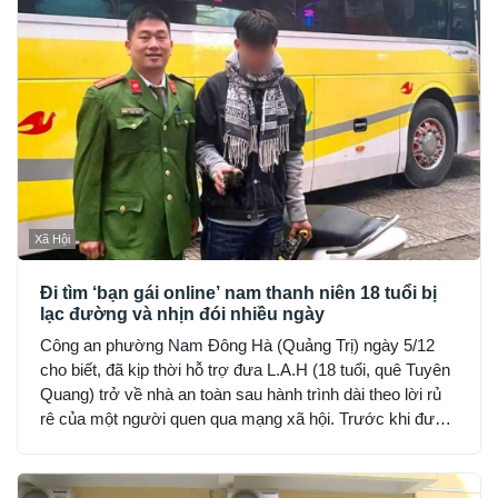
Xã Hội
Đi tìm ‘bạn gái online’ nam thanh niên 18 tuổi bị
lạc đường và nhịn đói nhiều ngày
Công an phường Nam Đông Hà (Quảng Trị) ngày 5/12
cho biết, đã kịp thời hỗ trợ đưa L.A.H (18 tuổi, quê Tuyên
Quang) trở về nhà an toàn sau hành trình dài theo lời rủ
rê của một người quen qua mạng xã hội. Trước khi được
phát hiện, H đã hết tiền, nhịn đói suốt 2 ngày và rơi vào
trạng thái hoảng loạn.