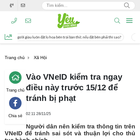
t lọ hoa bên trái bàn thờ, nếu đặt bên phải thì sao?
Cách uống nước mía giúp g
Trang chủ
Xã Hội
Vào VNeID kiểm tra ngay
điều này trước 15/12 để
Trang chủ
tránh bị phạt
02:11 28/11/25
Chia sẻ
Người dân nên kiểm tra thông tin trên
VNeID để tránh sai sót và thuận lợi cho thủ