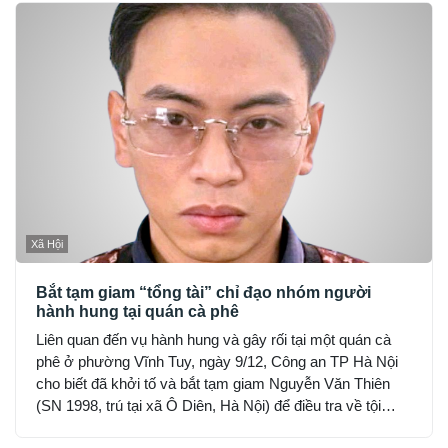
Xã Hội
Bắt tạm giam “tổng tài” chỉ đạo nhóm người
hành hung tại quán cà phê
Liên quan đến vụ hành hung và gây rối tại một quán cà
phê ở phường Vĩnh Tuy, ngày 9/12, Công an TP Hà Nội
cho biết đã khởi tố và bắt tạm giam Nguyễn Văn Thiên
(SN 1998, trú tại xã Ô Diên, Hà Nội) để điều tra về tội
“Gây rối trật tự công cộng”.