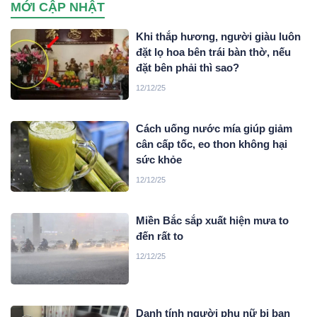
MỚI CẬP NHẬT
xuyên quốc gia do đối tượng Mai Văn Tới, sinh năm 2001
trú tại xã Nga Sơn, tỉnh Thanh Hoá cầm đầu…
Khi thắp hương, người giàu luôn
đặt lọ hoa bên trái bàn thờ, nếu
đặt bên phải thì sao?
12/12/25
Cách uống nước mía giúp giảm
cân cấp tốc, eo thon không hại
sức khỏe
12/12/25
Miền Bắc sắp xuất hiện mưa to
đến rất to
12/12/25
Danh tính người phụ nữ bị bạn