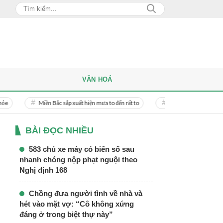
VĂN HOÁ
Miền Bắc sắp xuất hiện mưa to đến rất to
Danh tính người phụ nữ bị bạn trai d
BÀI ĐỌC NHIỀU
583 chủ xe máy có biển số sau
nhanh chóng nộp phạt nguội theo
Nghị định 168
Chồng đưa người tình về nhà và
hét vào mặt vợ: “Cô không xứng
đáng ở trong biệt thự này”