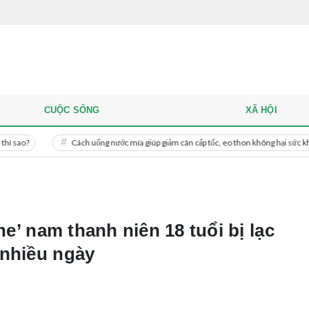
CUỘC SỐNG
XÃ HỘI
Cách uống nước mía giúp giảm cân cấp tốc, eo thon không hại sức khỏe
ine’ nam thanh niên 18 tuổi bị lạc
 nhiều ngày