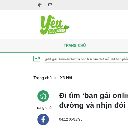
TRANG CHỦ
hi thắp hương, người giàu luôn đặt lọ hoa bên trái bàn thờ, nếu đặt bên phải thì sao?
Thứ 5, ngày 6 tháng 8, 2026, 20:02:48
Trang chủ
Xã Hội
Đi tìm ‘bạn gái onl
đường và nhịn đói
Trang chủ
04:12 05/12/25