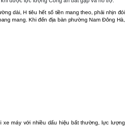
 khi được lực lượng Công an bắt gặp và hỗ trợ.
ờng dài, H tiêu hết số tiền mang theo, phải nhịn đói
 hoang mang. Khi đến địa bàn phường Nam Đông Hà,
i xe máy với nhiều dấu hiệu bất thường, lực lượng