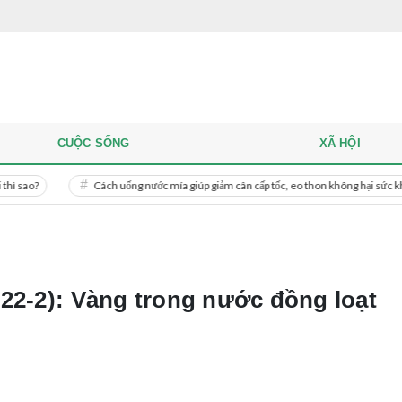
CUỘC SỐNG
XÃ HỘI
Cách uống nước mía giúp giảm cân cấp tốc, eo thon không hại sức khỏe
M
22-2): Vàng trong nước đồng loạt