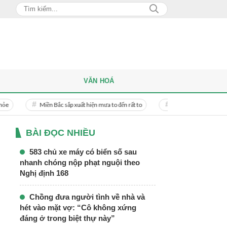
VĂN HOÁ
iền Bắc sắp xuất hiện mưa to đến rất to
Danh tính người phụ nữ bị bạn trai do
BÀI ĐỌC NHIỀU
583 chủ xe máy có biển số sau
nhanh chóng nộp phạt nguội theo
Nghị định 168
Chồng đưa người tình về nhà và
hét vào mặt vợ: “Cô không xứng
đáng ở trong biệt thự này”