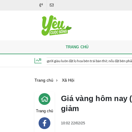
TRANG CHỦ
i thắp hương, người giàu luôn đặt lọ hoa bên trái bàn thờ, nếu đặt bên phải thì sao?
Thứ 5, ngày 6 tháng 8, 2026, 11:49:18
Trang chủ
Xã Hội
Giá vàng hôm nay (
giảm
Trang chủ
10:02 22/02/25