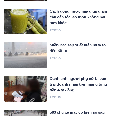
Cách uống nước mía giúp giảm
cân cấp tốc, eo thon không hại
sức khỏe
12/12/25
Miền Bắc sắp xuất hiện mưa to
đến rất to
12/12/25
Danh tính người phụ nữ bị bạn
trai doanh nhân trên mạng tống
tiền 4 tỷ đồng
12/12/25
583 chủ xe máy có biển số sau