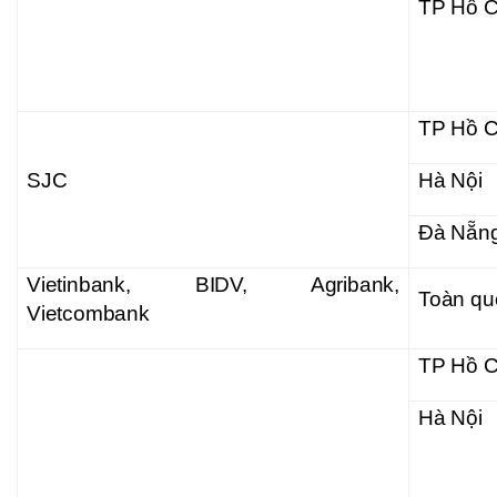
TP Hồ C
TP Hồ C
SJC
Hà Nội
Đà Nẵn
Vietinbank, BIDV, Agribank,
Toàn qu
Vietcombank
TP Hồ C
Hà Nội