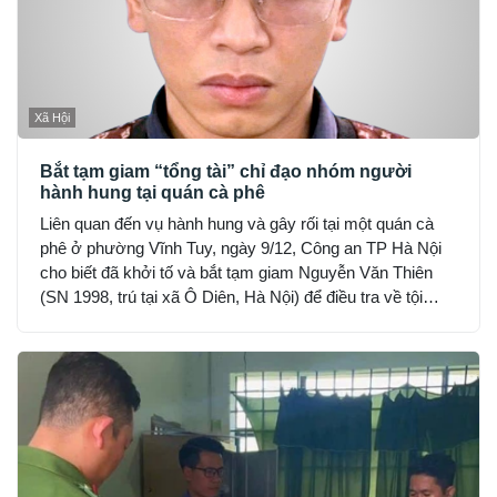
Xã Hội
Bắt tạm giam “tổng tài” chỉ đạo nhóm người
hành hung tại quán cà phê
Liên quan đến vụ hành hung và gây rối tại một quán cà
phê ở phường Vĩnh Tuy, ngày 9/12, Công an TP Hà Nội
cho biết đã khởi tố và bắt tạm giam Nguyễn Văn Thiên
(SN 1998, trú tại xã Ô Diên, Hà Nội) để điều tra về tội
“Gây rối trật tự công cộng”.