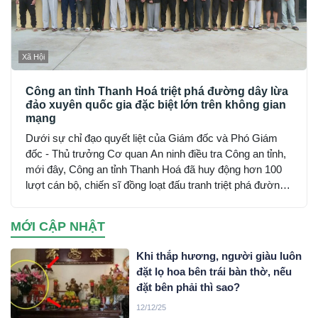
Xã Hội
Công an tỉnh Thanh Hoá triệt phá đường dây lừa
đảo xuyên quốc gia đặc biệt lớn trên không gian
mạng
Dưới sự chỉ đạo quyết liệt của Giám đốc và Phó Giám
đốc - Thủ trưởng Cơ quan An ninh điều tra Công an tỉnh,
mới đây, Công an tỉnh Thanh Hoá đã huy động hơn 100
lượt cán bộ, chiến sĩ đồng loạt đấu tranh triệt phá đường
dây sử dụng mạng máy tính, mạng internet, phương tiện
điện tử lừa đảo chiếm đoạt tài sản trên không gian mạng
MỚI CẬP NHẬT
xuyên quốc gia do đối tượng Mai Văn Tới, sinh năm 2001
trú tại xã Nga Sơn, tỉnh Thanh Hoá cầm đầu…
Khi thắp hương, người giàu luôn
đặt lọ hoa bên trái bàn thờ, nếu
đặt bên phải thì sao?
12/12/25