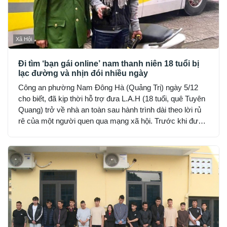
Xã Hội
Đi tìm ‘bạn gái online’ nam thanh niên 18 tuổi bị
lạc đường và nhịn đói nhiều ngày
Công an phường Nam Đông Hà (Quảng Trị) ngày 5/12
cho biết, đã kịp thời hỗ trợ đưa L.A.H (18 tuổi, quê Tuyên
Quang) trở về nhà an toàn sau hành trình dài theo lời rủ
rê của một người quen qua mạng xã hội. Trước khi được
phát hiện, H đã hết tiền, nhịn đói suốt 2 ngày và rơi vào
trạng thái hoảng loạn.