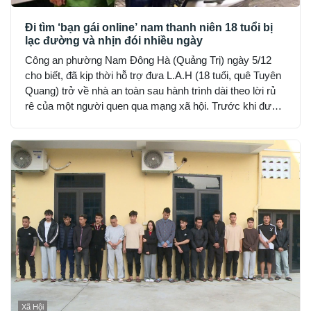
Đi tìm ‘bạn gái online’ nam thanh niên 18 tuổi bị
lạc đường và nhịn đói nhiều ngày
Công an phường Nam Đông Hà (Quảng Trị) ngày 5/12
cho biết, đã kịp thời hỗ trợ đưa L.A.H (18 tuổi, quê Tuyên
Quang) trở về nhà an toàn sau hành trình dài theo lời rủ
rê của một người quen qua mạng xã hội. Trước khi được
phát hiện, H đã hết tiền, nhịn đói suốt 2 ngày và rơi vào
trạng thái hoảng loạn.
Xã Hội