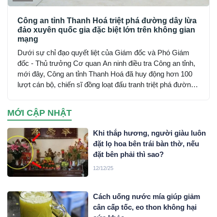
Công an tỉnh Thanh Hoá triệt phá đường dây lừa
đảo xuyên quốc gia đặc biệt lớn trên không gian
mạng
Dưới sự chỉ đạo quyết liệt của Giám đốc và Phó Giám
đốc - Thủ trưởng Cơ quan An ninh điều tra Công an tỉnh,
mới đây, Công an tỉnh Thanh Hoá đã huy động hơn 100
lượt cán bộ, chiến sĩ đồng loạt đấu tranh triệt phá đường
dây sử dụng mạng máy tính, mạng internet, phương tiện
điện tử lừa đảo chiếm đoạt tài sản trên không gian mạng
MỚI CẬP NHẬT
xuyên quốc gia do đối tượng Mai Văn Tới, sinh năm 2001
trú tại xã Nga Sơn, tỉnh Thanh Hoá cầm đầu…
Khi thắp hương, người giàu luôn
đặt lọ hoa bên trái bàn thờ, nếu
đặt bên phải thì sao?
12/12/25
Cách uống nước mía giúp giảm
cân cấp tốc, eo thon không hại