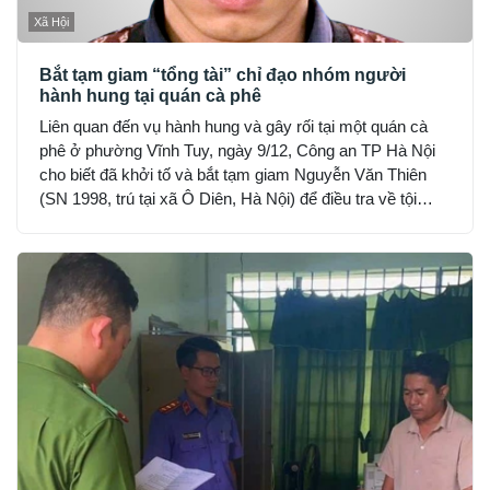
Xã Hội
Bắt tạm giam “tổng tài” chỉ đạo nhóm người
hành hung tại quán cà phê
Liên quan đến vụ hành hung và gây rối tại một quán cà
phê ở phường Vĩnh Tuy, ngày 9/12, Công an TP Hà Nội
cho biết đã khởi tố và bắt tạm giam Nguyễn Văn Thiên
(SN 1998, trú tại xã Ô Diên, Hà Nội) để điều tra về tội
“Gây rối trật tự công cộng”.