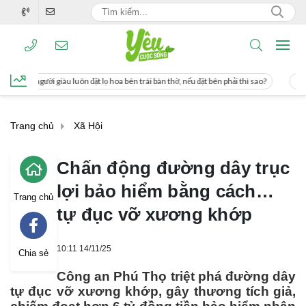
lọ hoa bên trái bàn thờ, nếu đặt bên phải thì sao?
Cách uống nước mía giúp giả
Trang chủ
Xã Hội
Chấn động đường dây trục
lợi bảo hiểm bằng cách…
Trang chủ
tự đục vỡ xương khớp
10:11 14/11/25
Chia sẻ
Công an Phú Thọ triệt phá đường dây
tự đục vỡ xương khớp, gây thương tích giả,