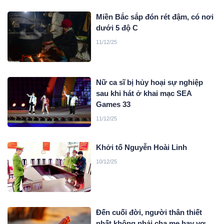
Miền Bắc sắp đón rét đậm, có nơi
dưới 5 độ C
11/12/25
Nữ ca sĩ bị hủy hoại sự nghiệp
sau khi hát ở khai mạc SEA
Games 33
11/12/25
Khởi tố Nguyễn Hoài Linh
10/12/25
Đến cuối đời, người thân thiết
nhất không phải cha mẹ hay vợ