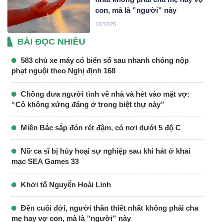
con, mà là ”người” này
10/12/25
BÀI ĐỌC NHIỀU
583 chủ xe máy có biển số sau nhanh chóng nộp
phạt nguội theo Nghị định 168
Chồng đưa người tình về nhà và hét vào mặt vợ:
“Cô không xứng đáng ở trong biệt thự này”
Miền Bắc sắp đón rét đậm, có nơi dưới 5 độ C
Nữ ca sĩ bị hủy hoại sự nghiệp sau khi hát ở khai
mạc SEA Games 33
Khởi tố Nguyễn Hoài Linh
Đến cuối đời, người thân thiết nhất không phải cha
mẹ hay vợ con, mà là ”người” này