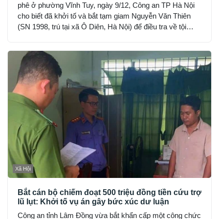
phê ở phường Vĩnh Tuy, ngày 9/12, Công an TP Hà Nội
cho biết đã khởi tố và bắt tạm giam Nguyễn Văn Thiên
(SN 1998, trú tại xã Ô Diên, Hà Nội) để điều tra về tội
“Gây rối trật tự công cộng”.
Xã Hội
Bắt cán bộ chiếm đoạt 500 triệu đồng tiền cứu trợ
lũ lụt: Khởi tố vụ án gây bức xúc dư luận
Công an tỉnh Lâm Đồng vừa bắt khẩn cấp một công chức