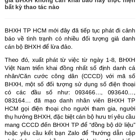
gia BHXH không cần khai báo hay thực hiện
bất kỳ thao tác nào
BHXH TP HCM mới đây đã tiếp tục phát đi cảnh
báo về tình trạnh có nhiều đối tượng giả danh
cán bộ BHXH để lừa đảo.
Theo đó, xuất phát từ việc từ ngày 1-8, BHXH
Việt Nam triển khai đồng nhất số định danh cá
nhân/Căn cước công dân (CCCD) với mã số
BHXH, một số đối tượng sử dụng số điện thoại
có các đầu số như: 093466…, 093640…,
083164… đã mạo danh nhân viên BHXH TP
HCM gọi điện thoại cho người tham gia, người
thụ hưởng BHXH, đặc biệt cán bộ hưu trí yêu cầu
mang CCCD đến BHXH TP để “đồng bộ dữ liệu”
hoặc yêu cầu kết bạn Zalo để “hướng dẫn cập