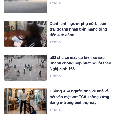
12/12/25
Danh tính người phụ nữ bị bạn
trai doanh nhân trên mạng tống
tiền 4 tỷ đồng
12/12/25
583 chủ xe máy có biển số sau
nhanh chóng nộp phạt nguội theo
Nghị định 168
11/12/25
Chồng đưa người tình về nhà và
hét vào mặt vợ: “Cô không xứng
đáng ở trong biệt thự này”
11/12/25