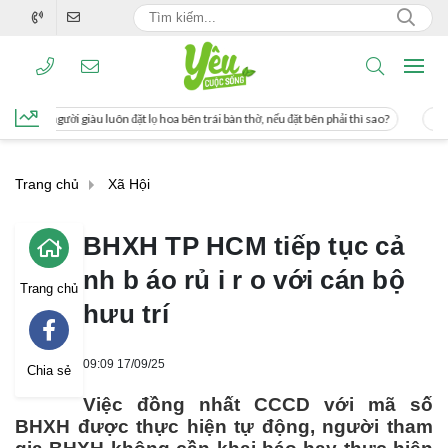
ặt lọ hoa bên trái bàn thờ, nếu đặt bên phải thì sao?
Cách uống nước mía giúp 
Trang chủ
Xã Hội
BHXH TP HCM tiếp tục cả
nh b áo rủ i r o với cán bộ
Trang chủ
hưu trí
09:09 17/09/25
Chia sẻ
Việc đồng nhất CCCD với mã số
BHXH được thực hiện tự động, người tham