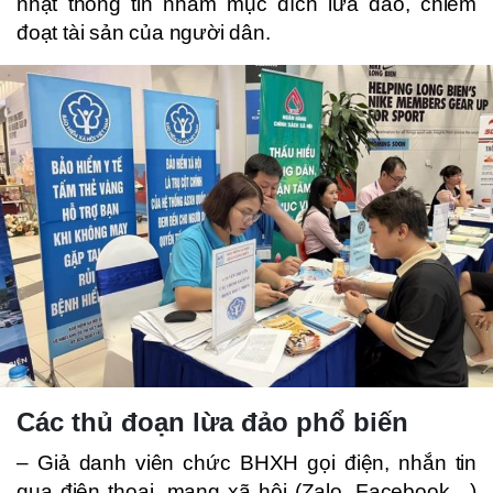
nhật thông tin nhằm mục đích lừa đảo, chiếm
đoạt tài sản của người dân.
Các thủ đoạn lừa đảo phổ biến
– Giả danh viên chức BHXH gọi điện, nhắn tin
qua điện thoại, mạng xã hội (Zalo, Facebook…)