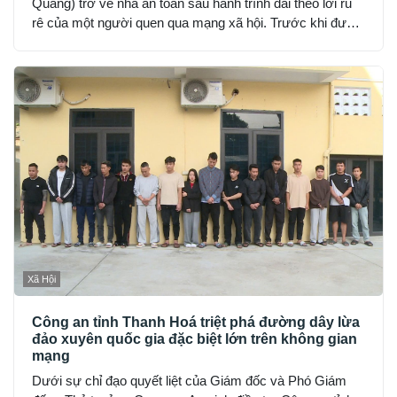
Quang) trở về nhà an toàn sau hành trình dài theo lời rủ
rê của một người quen qua mạng xã hội. Trước khi được
phát hiện, H đã hết tiền, nhịn đói suốt 2 ngày và rơi vào
trạng thái hoảng loạn.
Xã Hội
Công an tỉnh Thanh Hoá triệt phá đường dây lừa
đảo xuyên quốc gia đặc biệt lớn trên không gian
mạng
Dưới sự chỉ đạo quyết liệt của Giám đốc và Phó Giám