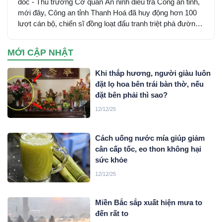
đốc - Thủ trưởng Cơ quan An ninh điều tra Công an tỉnh,
mới đây, Công an tỉnh Thanh Hoá đã huy động hơn 100
lượt cán bộ, chiến sĩ đồng loạt đấu tranh triệt phá đường
dây sử dụng mạng máy tính, mạng internet, phương tiện
điện tử lừa đảo chiếm đoạt tài sản trên không gian mạng
MỚI CẬP NHẬT
xuyên quốc gia do đối tượng Mai Văn Tới, sinh năm 2001
trú tại xã Nga Sơn, tỉnh Thanh Hoá cầm đầu…
Khi thắp hương, người giàu luôn
đặt lọ hoa bên trái bàn thờ, nếu
đặt bên phải thì sao?
12/12/25
Cách uống nước mía giúp giảm
cân cấp tốc, eo thon không hại
sức khỏe
12/12/25
Miền Bắc sắp xuất hiện mưa to
đến rất to