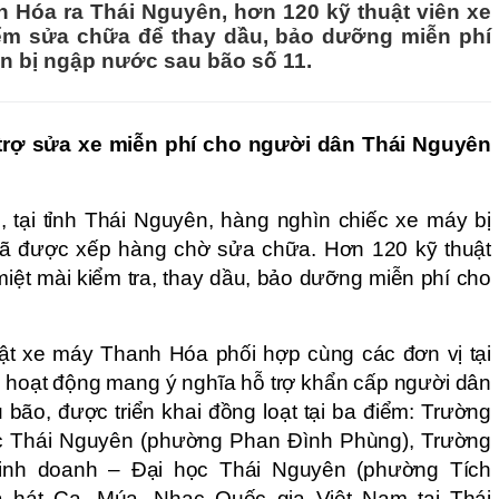
Hóa ra Thái Nguyên, hơn 120 kỹ thuật viên xe
iểm sửa chữa để thay dầu, bảo dưỡng miễn phí
n bị ngập nước sau bão số 11.
 trợ sửa xe miễn phí cho người dân Thái Nguyên
, tại tỉnh Thái Nguyên, hàng nghìn chiếc xe máy bị
ã được xếp hàng chờ sửa chữa. Hơn 120 kỹ thuật
iệt mài kiểm tra, thay dầu, bảo dưỡng miễn phí cho
ật xe máy Thanh Hóa phối hợp cùng các đơn vị tại
à hoạt động mang ý nghĩa hỗ trợ khẩn cấp người dân
u bão, được triển khai đồng loạt tại ba điểm: Trường
c Thái Nguyên (phường Phan Đình Phùng), Trường
 kinh doanh – Đại học Thái Nguyên (phường Tích
 hát Ca, Múa, Nhạc Quốc gia Việt Nam tại Thái