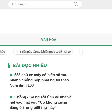
VĂN HOÁ
Miền Bắc sắp xuất hiện mưa to đến rất to
Danh tính người phụ nữ bị bạn trai 
BÀI ĐỌC NHIỀU
583 chủ xe máy có biển số sau
nhanh chóng nộp phạt nguội theo
Nghị định 168
Chồng đưa người tình về nhà và
hét vào mặt vợ: “Cô không xứng
đáng ở trong biệt thự này”