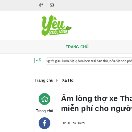
TRANG CHỦ
hi thắp hương, người giàu luôn đặt lọ hoa bên trái bàn thờ, nếu đặt bên phải thì sao?
Chủ nhật, ngày 9 tháng 8, 2026, 10:09:57
Trang chủ
Xã Hội
Ấm lòng thợ xe Th
miễn phí cho ngườ
Trang chủ
10:10 15/10/25