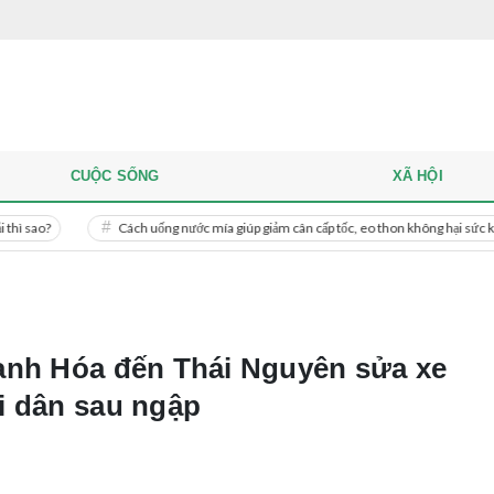
CUỘC SỐNG
XÃ HỘI
Cách uống nước mía giúp giảm cân cấp tốc, eo thon không hại sức khỏe
anh Hóa đến Thái Nguyên sửa xe
i dân sau ngập