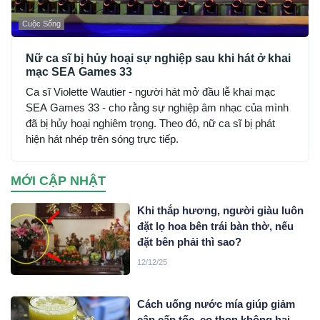
Cuộc Sống
Nữ ca sĩ bị hủy hoại sự nghiệp sau khi hát ở khai
mạc SEA Games 33
Ca sĩ Violette Wautier - người hát mở đầu lễ khai mạc
SEA Games 33 - cho rằng sự nghiệp âm nhạc của mình
đã bị hủy hoại nghiêm trọng. Theo đó, nữ ca sĩ bị phát
hiện hát nhép trên sóng trực tiếp.
MỚI CẬP NHẬT
Khi thắp hương, người giàu luôn
đặt lọ hoa bên trái bàn thờ, nếu
đặt bên phải thì sao?
12/12/25
Cách uống nước mía giúp giảm
cân cấp tốc, eo thon không hại