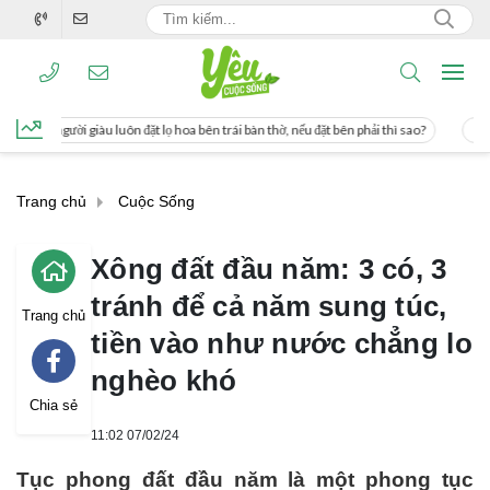
n đặt lọ hoa bên trái bàn thờ, nếu đặt bên phải thì sao?
Cách uống nước mía gi
Trang chủ
Cuộc Sống
Xông đất đầu năm: 3 có, 3
tránh để cả năm sung túc,
Trang chủ
tiền vào như nước chẳng lo
nghèo khó
Chia sẻ
11:02 07/02/24
Tục phong đất đầu năm là một phong tục