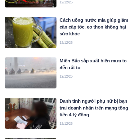
12/12/25
Cách uống nước mía giúp giảm
cân cấp tốc, eo thon không hại
sức khỏe
12/12/25
Miền Bắc sắp xuất hiện mưa to
đến rất to
12/12/25
Danh tính người phụ nữ bị bạn
trai doanh nhân trên mạng tống
tiền 4 tỷ đồng
12/12/25