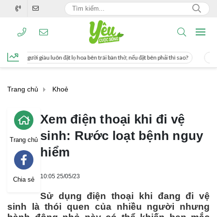
 lọ hoa bên trái bàn thờ, nếu đặt bên phải thì sao?
Cách uống nước mía giúp gi
Trang chủ
Khoẻ
Xem điện thoại khi đi vệ
sinh: Rước loạt bệnh nguy
Trang chủ
hiểm
10:05 25/05/23
Chia sẻ
Sử dụng điện thoại khi đang đi vệ
sinh là thói quen của nhiều người nhưng