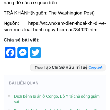
nâng đỡ các cơ quan trên.
TRÀ KHÁNH(Nguồn: The Washington Post)
Nguồn: https://vtc.vn/xem-dien-thoai-khi-di-ve-
sinh-ruoc-loat-benh-nguy-hiem-ar784920.html
Chia sẻ bài viết:
Facebook
Messenger
Twitter
Tạp Chí Sở Hữu Trí Tuệ
Theo
Copy link
BÀI LIÊN QUAN
Dịch bệnh bí ẩn ở Congo, Bộ Y tế chủ động giám
sát