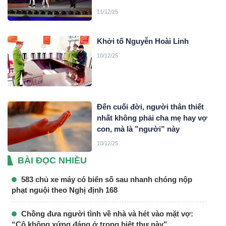
11/12/25
Khởi tố Nguyễn Hoài Linh
10/12/25
Đến cuối đời, người thân thiết
nhất không phải cha mẹ hay vợ
con, mà là ”người” này
10/12/25
BÀI ĐỌC NHIỀU
583 chủ xe máy có biển số sau nhanh chóng nộp
phạt nguội theo Nghị định 168
Chồng đưa người tình về nhà và hét vào mặt vợ:
“Cô không xứng đáng ở trong biệt thự này”