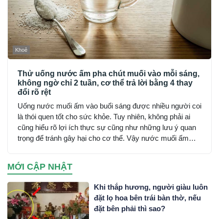
Khoẻ
Thử uống nước ấm pha chút muối vào mỗi sáng,
không ngờ chỉ 2 tuần, cơ thể trả lời bằng 4 thay
đổi rõ rệt
Uống nước muối ấm vào buổi sáng được nhiều người coi
là thói quen tốt cho sức khỏe. Tuy nhiên, không phải ai
cũng hiểu rõ lợi ích thực sự cũng như những lưu ý quan
trọng để tránh gây hại cho cơ thể. Vậy nước muối ấm
mang lại những tác dụng gì và cần thận trọng ra sao khi
sử dụng?
MỚI CẬP NHẬT
Khi thắp hương, người giàu luôn
đặt lọ hoa bên trái bàn thờ, nếu
đặt bên phải thì sao?