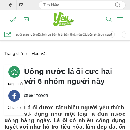
t lọ hoa bên trái bàn thờ, nếu đặt bên phải thì sao?
Cách uống nước mía giúp g
Trang chủ
Mẹo Vặt
Uống nước lá ổi cực hại
với 6 nhóm người này
Trang chủ
05:09 17/09/25
Lá ổi được rất nhiều người yêu thích,
Chia sẻ
sử dụng như một loại lá đun nước
uống hàng ngày. Lá ổi có nhiều công dụng
tuyệt vời như hỗ trợ tiêu hóa, làm đẹp da, ổn