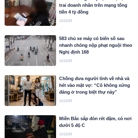
trai doanh nhân trên mạng tống
tiền 4 tỷ đồng
12/12/25
583 chủ xe máy có biển số sau
nhanh chóng nộp phạt nguội theo
Nghị định 168
11/12/25
Chồng đưa người tình về nhà và
hét vào mặt vợ: “Cô không xứng
đáng ở trong biệt thự này”
11/12/25
Miền Bắc sắp đón rét đậm, có nơi
dưới 5 độ C
11/12/25