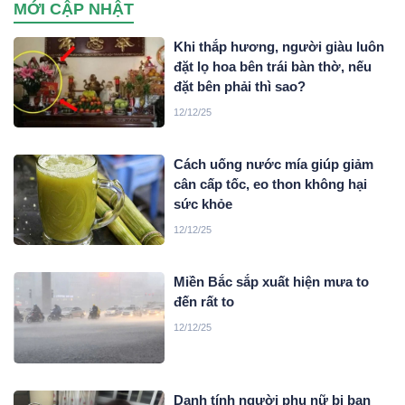
MỚI CẬP NHẬT
Khi thắp hương, người giàu luôn
đặt lọ hoa bên trái bàn thờ, nếu
đặt bên phải thì sao?
12/12/25
Cách uống nước mía giúp giảm
cân cấp tốc, eo thon không hại
sức khỏe
12/12/25
Miền Bắc sắp xuất hiện mưa to
đến rất to
12/12/25
Danh tính người phụ nữ bị bạn