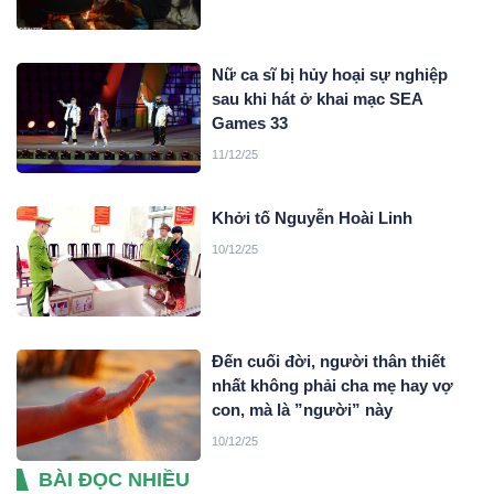
Nữ ca sĩ bị hủy hoại sự nghiệp
sau khi hát ở khai mạc SEA
Games 33
11/12/25
Khởi tố Nguyễn Hoài Linh
10/12/25
Đến cuối đời, người thân thiết
nhất không phải cha mẹ hay vợ
con, mà là ”người” này
10/12/25
BÀI ĐỌC NHIỀU