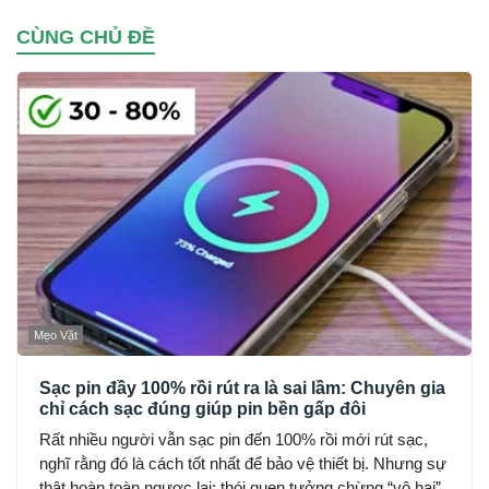
CÙNG CHỦ ĐỀ
Mẹo Vặt
Sạc pin đầy 100% rồi rút ra là sai lầm: Chuyên gia
chỉ cách sạc đúng giúp pin bền gấp đôi
Rất nhiều người vẫn sạc pin đến 100% rồi mới rút sạc,
nghĩ rằng đó là cách tốt nhất để bảo vệ thiết bị. Nhưng sự
thật hoàn toàn ngược lại: thói quen tưởng chừng “vô hại”