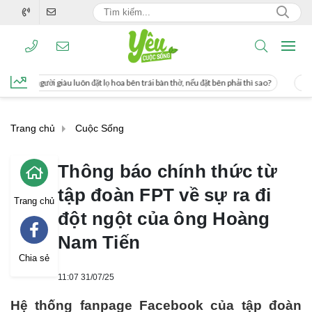
ặt lọ hoa bên trái bàn thờ, nếu đặt bên phải thì sao?
Cách uống nước mía giúp 
Trang chủ
Cuộc Sống
Thông báo chính thức từ
tập đoàn FPT về sự ra đi
Trang chủ
đột ngột của ông Hoàng
Nam Tiến
Chia sẻ
11:07 31/07/25
Hệ thống fanpage Facebook của tập đoàn