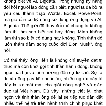
không biết về AI, Bigdata. Trong những kỹ năng
đòi hỏi người lao động cần biết, người ta đã bỏ ra
yêu cầu thành thạo Words, Excel, PowerPoint,
mà giờ cần có kỹ năng sử dụng ứng dụng về AI,
Bigdata. Thế giới đã thay đổi mà chúng ta không
làm thì làm sao biết sai hay đúng. Mình không
làm thì sao biết có đúng hay không. Tinh thần đó
luôn thấm đẫm trong cuộc đời Elon Musk”, ông
nói.
Có thể thấy, ông Tiến là không chỉ truyền đạt tri
thức mà còn khơi gợi tinh thần hành động, không
ngại thất bại và luôn hướng đến sự tự chủ. Sự ra
đi của ông gây tiếc nuối lớn, nhiều người bày tỏ
đây là sự mất mát cho giới công nghệ và giáo
dục tại Việt Nam. Dù vậy, những triết lý, phát
ngôn và tinh thần ông để lại sẽ tiếp tục dẫn dắt
nhiều thế hệ trẻ trên hành trình chinh phục khát