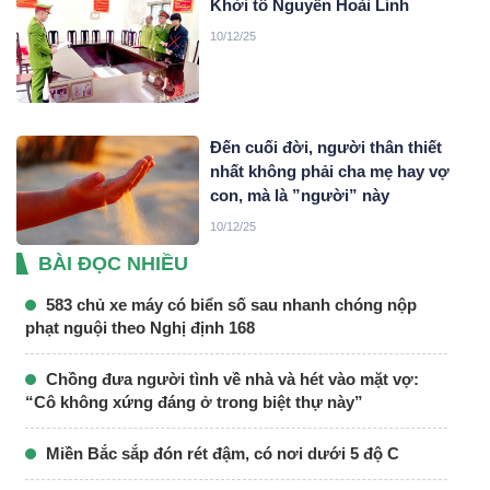
Khởi tố Nguyễn Hoài Linh
10/12/25
Đến cuối đời, người thân thiết
nhất không phải cha mẹ hay vợ
con, mà là ”người” này
10/12/25
BÀI ĐỌC NHIỀU
583 chủ xe máy có biển số sau nhanh chóng nộp
phạt nguội theo Nghị định 168
Chồng đưa người tình về nhà và hét vào mặt vợ:
“Cô không xứng đáng ở trong biệt thự này”
Miền Bắc sắp đón rét đậm, có nơi dưới 5 độ C