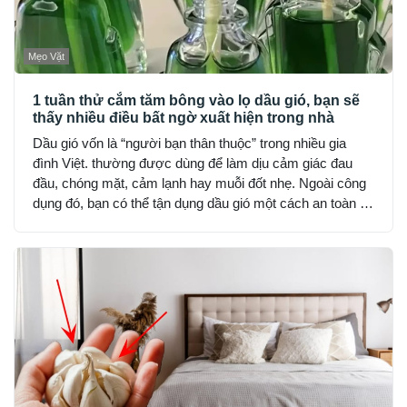
Mẹo Vặt
1 tuần thử cắm tăm bông vào lọ dầu gió, bạn sẽ
thấy nhiều điều bất ngờ xuất hiện trong nhà
Dầu gió vốn là “người bạn thân thuộc” trong nhiều gia
đình Việt. thường được dùng để làm dịu cảm giác đau
đầu, chóng mặt, cảm lạnh hay muỗi đốt nhẹ. Ngoài công
dụng đó, bạn có thể tận dụng dầu gió một cách an toàn và
hợp lý để cải thiện không gian sống, nhưng lưu ý chỉ nên
dùng lượng nhỏ, tránh hít trực tiếp hoặc đặt nơi kín gió
hoàn toàn.