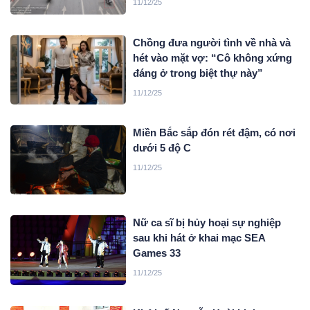
11/12/25
Chồng đưa người tình về nhà và
hét vào mặt vợ: “Cô không xứng
đáng ở trong biệt thự này”
11/12/25
Miền Bắc sắp đón rét đậm, có nơi
dưới 5 độ C
11/12/25
Nữ ca sĩ bị hủy hoại sự nghiệp
sau khi hát ở khai mạc SEA
Games 33
11/12/25