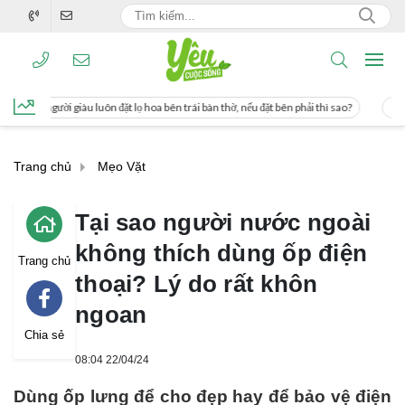
lọ hoa bên trái bàn thờ, nếu đặt bên phải thì sao?
Cách uống nước mía giúp gi
Trang chủ
Mẹo Vặt
Tại sao người nước ngoài
không thích dùng ốp điện
Trang chủ
thoại? Lý do rất khôn
ngoan
Chia sẻ
08:04 22/04/24
Dùng ốp lưng để cho đẹp hay để bảo vệ điện