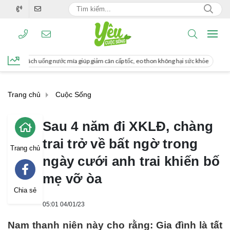
úp giảm cân cấp tốc, eo thon không hại sức khỏe
Miền Bắc sắp xuất hiện mưa 
Trang chủ
Cuộc Sống
Sau 4 năm đi XKLĐ, chàng
trai trở về bất ngờ trong
Trang chủ
ngày cưới anh trai khiến bố
mẹ vỡ òa
Chia sẻ
05:01 04/01/23
Nam thanh niên này cho rằng: Gia đình là tất