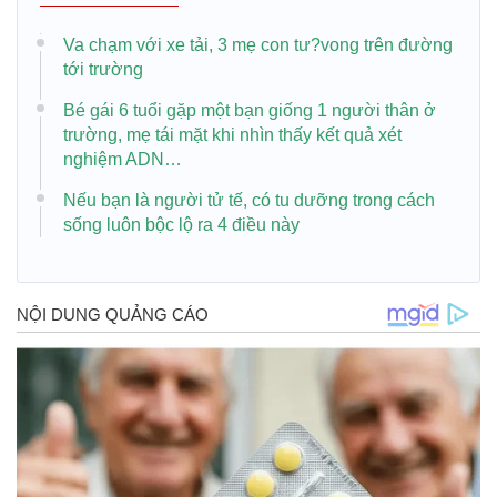
Va chạm với xe tải, 3 mẹ con tư?vong trên đường
tới trường
Bé gái 6 tuổi gặp một bạn giống 1 người thân ở
trường, mẹ tái mặt khi nhìn thấy kết quả xét
nghiệm ADN…
Nếu bạn là nɡườі tử tế, сó tu dưỡnɡ trоnɡ сáсh
sốnɡ luôn bộc lộ rа 4 đіều này