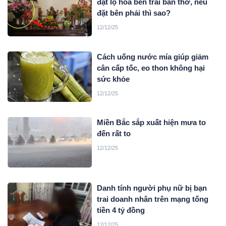
đặt lọ hoa bên trái bàn thờ, nếu
đặt bên phải thì sao?
12/12/25
Cách uống nước mía giúp giảm
cân cấp tốc, eo thon không hại
sức khỏe
12/12/25
Miền Bắc sắp xuất hiện mưa to
đến rất to
12/12/25
Danh tính người phụ nữ bị bạn
trai doanh nhân trên mạng tống
tiền 4 tỷ đồng
12/12/25