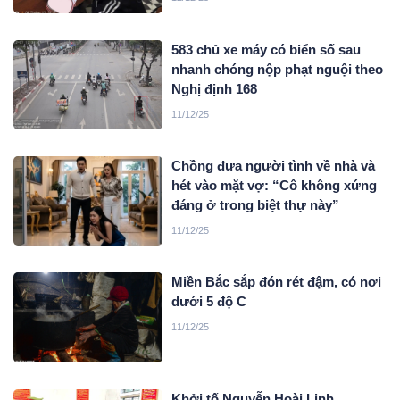
583 chủ xe máy có biển số sau
nhanh chóng nộp phạt nguội theo
Nghị định 168
11/12/25
Chồng đưa người tình về nhà và
hét vào mặt vợ: “Cô không xứng
đáng ở trong biệt thự này”
11/12/25
Miền Bắc sắp đón rét đậm, có nơi
dưới 5 độ C
11/12/25
Khởi tố Nguyễn Hoài Linh