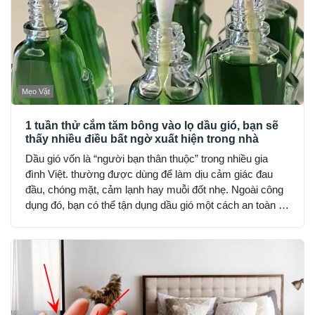
Mẹo Vặt
1 tuần thử cắm tăm bông vào lọ dầu gió, bạn sẽ
thấy nhiều điều bất ngờ xuất hiện trong nhà
Dầu gió vốn là “người bạn thân thuộc” trong nhiều gia
đình Việt. thường được dùng để làm dịu cảm giác đau
đầu, chóng mặt, cảm lạnh hay muỗi đốt nhẹ. Ngoài công
dụng đó, bạn có thể tận dụng dầu gió một cách an toàn và
hợp lý để cải thiện không gian sống, nhưng lưu ý chỉ nên
dùng lượng nhỏ, tránh hít trực tiếp hoặc đặt nơi kín gió
hoàn toàn.