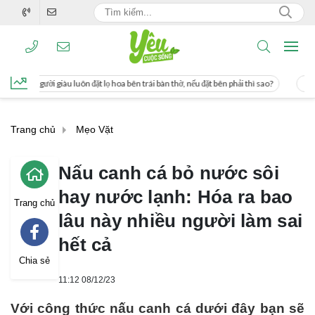
 lọ hoa bên trái bàn thờ, nếu đặt bên phải thì sao?
Cách uống nước mía giúp gi
Trang chủ
Mẹo Vặt
Nấu canh cá bỏ nước sôi
hay nước lạnh: Hóa ra bao
Trang chủ
lâu này nhiều người làm sai
hết cả
Chia sẻ
11:12 08/12/23
Với công thức nấu canh cá dưới đây bạn sẽ