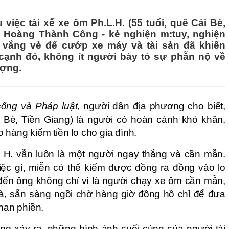
 việc tài xế xe ôm Ph.L.H. (55 tuổi, quê Cái Bè,
m Hoàng Thành Công - kẻ nghiện m:tuy, nghiện
c vắng vẻ để cướp xe máy và tài sản đã khiến
cạnh đó, không ít người bày tỏ sự phẫn nộ về
ượng.
ống và Pháp luật,
người dân địa phương cho biết,
ái Bè, Tiền Giang) là người có hoàn cảnh khó khăn,
 hàng kiếm tiền lo cho gia đình.
 H. vẫn luôn là một người ngay thẳng và cần mẫn.
ệc gì, miễn có thể kiếm được đồng ra đồng vào lo
 đến ông không chỉ vì là người chạy xe ôm cần mẫn,
thà, sẵn sàng ngồi chờ hàng giờ đồng hồ chỉ để đưa
than phiền.
òng xảy ra, những hình ảnh cuối cùng của người tài