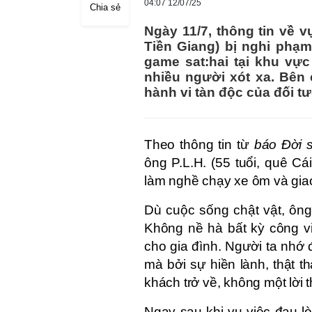
04:07 12/07/25
Chia sẻ
Ngày 11/7, thông tin về vụ
Tiền Giang) bị nghi phạ
game sat:hai tại khu vự
nhiều người xót xa. Bên 
hành vi tàn độc của đối t
Theo thông tin từ
báo Đời s
ông P.L.H. (55 tuổi, quê C
làm nghề chạy xe ôm và giao
Dù cuộc sống chật vật, ông
Không nề hà bất kỳ công vi
cho gia đình. Người ta nhớ
mà bởi sự hiền lành, thật 
khách trở về, không một lời 
Ngay sau khi vụ việc đau l