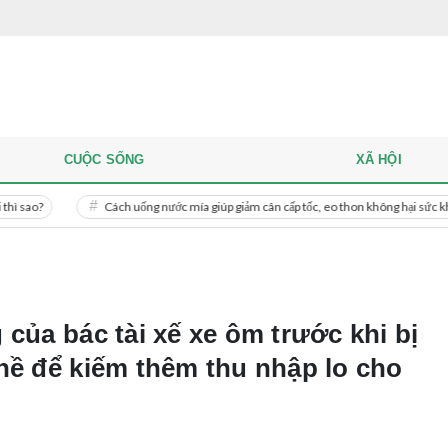
CUỘC SỐNG
XÃ HỘI
Cách uống nước mía giúp giảm cân cấp tốc, eo thon không hại sức khỏe
Miề
của bác tài xế xe ôm trước khi bị
hề để kiếm thêm thu nhập lo cho