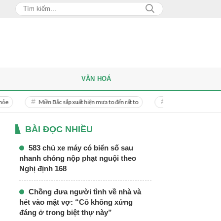
VĂN HOÁ
n Bắc sắp xuất hiện mưa to đến rất to
Danh tính người phụ nữ bị bạn trai doan
BÀI ĐỌC NHIỀU
583 chủ xe máy có biển số sau
nhanh chóng nộp phạt nguội theo
Nghị định 168
Chồng đưa người tình về nhà và
hét vào mặt vợ: “Cô không xứng
đáng ở trong biệt thự này”