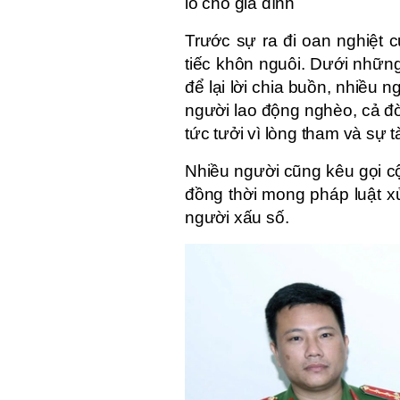
lo cho gia đình
Trước sự ra đi oan nghiệt 
tiếc khôn nguôi. Dưới nhữn
để lại lời chia buồn, nhiều
người lao động nghèo, cả đời
tức tưởi vì lòng tham và sự 
Nhiều người cũng kêu gọi cộ
đồng thời mong pháp luật xử
người xấu số.