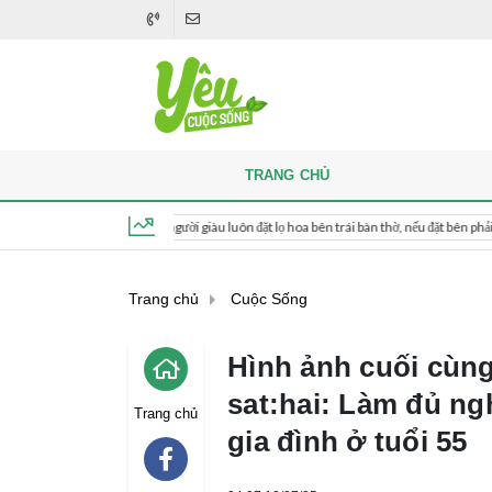
TRANG CHỦ
hắp hương, người giàu luôn đặt lọ hoa bên trái bàn thờ, nếu đặt bên phải thì sao?
Thứ 6, ngày 7 tháng 8, 2026, 07:35:30
Trang chủ
Cuộc Sống
Hình ảnh cuối cùng 
sat:hai: Làm đủ ng
Trang chủ
gia đình ở tuổi 55