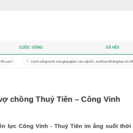
CUỘC SỐNG
XÃ HỘI
Cách uống nước mía giúp giảm cân cấp tốc, eo thon không hại sức khỏe
Mi
 vợ chồng Thuỷ Tiên – Công Vinh
n lực Công Vinh - Thuỷ Tiên im ắng suốt thời