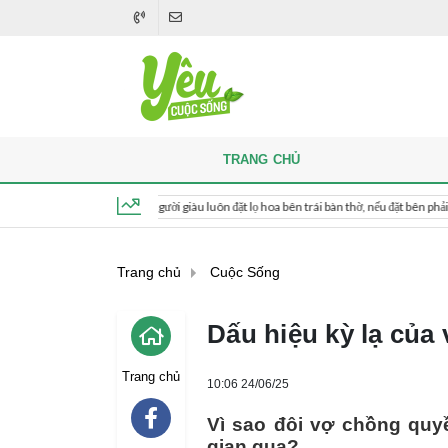
TRANG CHỦ
 thắp hương, người giàu luôn đặt lọ hoa bên trái bàn thờ, nếu đặt bên phải thì sao?
Thứ 7, ngày 8 tháng 8, 2026, 17:41:27
Trang chủ
Cuộc Sống
Dấu hiệu kỳ lạ của
Trang chủ
10:06 24/06/25
Vì sao đôi vợ chồng quyề
gian qua?