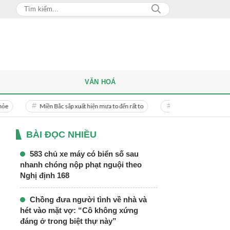
VĂN HOÁ
ền Bắc sắp xuất hiện mưa to đến rất to
Danh tính người phụ nữ bị bạn trai doa
BÀI ĐỌC NHIỀU
583 chủ xe máy có biển số sau
nhanh chóng nộp phạt nguội theo
Nghị định 168
Chồng đưa người tình về nhà và
hét vào mặt vợ: “Cô không xứng
đáng ở trong biệt thự này”