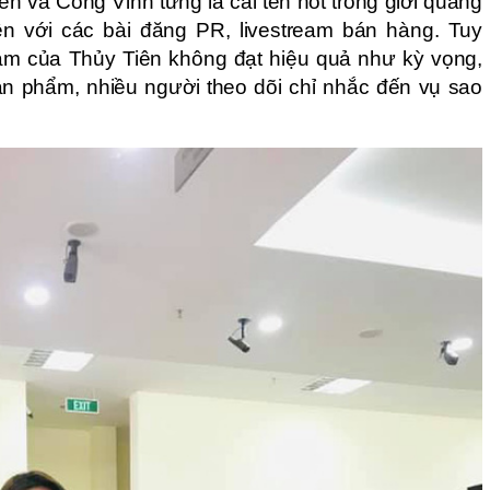
n và Công Vinh từng là cái tên hot trong giới quảng
ện với các bài đăng PR, livestream bán hàng. Tuy
eam của Thủy Tiên không đạt hiệu quả như kỳ vọng,
ản phẩm, nhiều người theo dõi chỉ nhắc đến vụ sao