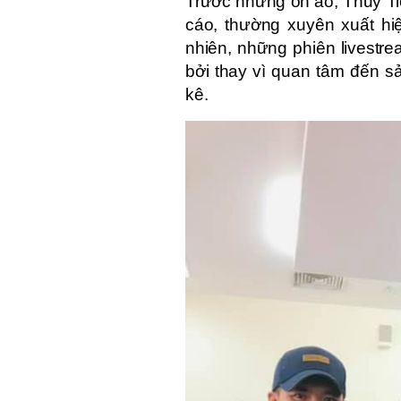
Trước những ồn ào, Thủy Tiê
cáo, thường xuyên xuất hi
nhiên, những phiên livestr
bởi thay vì quan tâm đến s
kê.