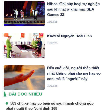
Nữ ca sĩ bị hủy hoại sự nghiệp
sau khi hát ở khai mạc SEA
Games 33
11/12/25
Khởi tố Nguyễn Hoài Linh
10/12/25
Đến cuối đời, người thân thiết
nhất không phải cha mẹ hay vợ
con, mà là ”người” này
10/12/25
BÀI ĐỌC NHIỀU
583 chủ xe máy có biển số sau nhanh chóng nộp
phạt nguội theo Nghị định 168