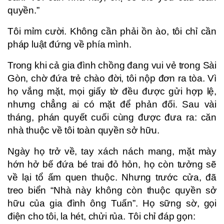
quyền.”
Tôi mỉm cười. Không cần phải ồn ào, tôi chỉ cần
pháp luật đứng về phía mình.
Trong khi cả gia đình chồng đang vui vẻ trong Sài
Gòn, chờ đứa trẻ chào đời, tôi nộp đơn ra tòa. Vì
họ vắng mặt, mọi giấy tờ đều được gửi hợp lệ,
nhưng chẳng ai có mặt để phản đối. Sau vài
tháng, phán quyết cuối cùng được đưa ra: căn
nhà thuộc về tôi toàn quyền sở hữu.
Ngày họ trở về, tay xách nách mang, mặt mày
hớn hở bế đứa bé trai đỏ hỏn, họ còn tưởng sẽ
về lại tổ ấm quen thuộc. Nhưng trước cửa, đã
treo biển “Nhà này không còn thuộc quyền sở
hữu của gia đình ông Tuấn”. Họ sững sờ, gọi
điện cho tôi, la hét, chửi rủa. Tôi chỉ đáp gọn: