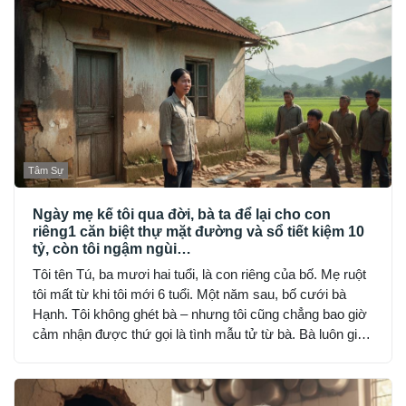
Tâm Sự
Ngày mẹ kế tôi qua đời, bà ta để lại cho con
riêng1 căn biệt thự mặt đường và sổ tiết kiệm 10
tỷ, còn tôi ngậm ngùi…
Tôi tên Tú, ba mươi hai tuổi, là con riêng của bố. Mẹ ruột
tôi mất từ khi tôi mới 6 tuổi. Một năm sau, bố cưới bà
Hạnh. Tôi không ghét bà – nhưng tôi cũng chẳng bao giờ
cảm nhận được thứ gọi là tình mẫu tử từ bà. Bà luôn giữ
khoảng cách: đúng bổn phận, nhưng lạnh lùng và nghiêm
khắc đến sợ.