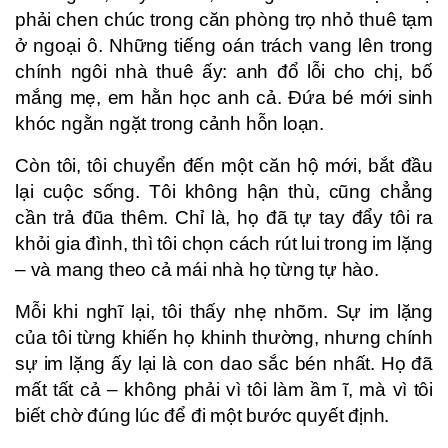
phải chen chúc trong căn phòng trọ nhỏ thuê tạm
ở ngoại ô. Những tiếng oán trách vang lên trong
chính ngôi nhà thuê ấy: anh đổ lỗi cho chị, bố
mắng mẹ, em hằn học anh cả. Đứa bé mới sinh
khóc ngằn ngặt trong cảnh hỗn loạn.
Còn tôi, tôi chuyển đến một căn hộ mới, bắt đầu
lại cuộc sống. Tôi không hận thù, cũng chẳng
cần trả đũa thêm. Chỉ là, họ đã tự tay đẩy tôi ra
khỏi gia đình, thì tôi chọn cách rút lui trong im lặng
– và mang theo cả mái nhà họ từng tự hào.
Mỗi khi nghĩ lại, tôi thấy nhẹ nhõm. Sự im lặng
của tôi từng khiến họ khinh thường, nhưng chính
sự im lặng ấy lại là con dao sắc bén nhất. Họ đã
mất tất cả – không phải vì tôi làm ầm ĩ, mà vì tôi
biết chờ đúng lúc để đi một bước quyết định.