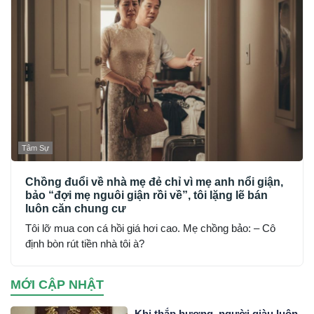
Tâm Sự
Chồng đuổi về nhà mẹ đẻ chỉ vì mẹ anh nổi giận,
bảo “đợi mẹ nguôi giận rồi về”, tôi lặng lẽ bán
luôn căn chung cư
Tôi lỡ mua con cá hồi giá hơi cao. Mẹ chồng bảo: – Cô
định bòn rút tiền nhà tôi à?
MỚI CẬP NHẬT
Khi thắp hương, người giàu luôn