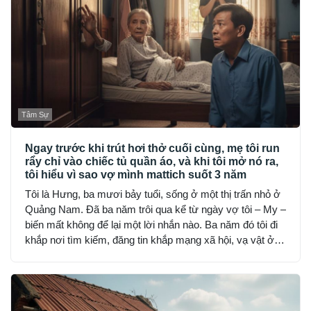
Tâm Sự
Ngay trước khi trút hơi thở cuối cùng, mẹ tôi run
rẩy chỉ vào chiếc tủ quần áo, và khi tôi mở nó ra,
tôi hiểu vì sao vợ mình mattich suốt 3 năm
Tôi là Hưng, ba mươi bảy tuổi, sống ở một thị trấn nhỏ ở
Quảng Nam. Đã ba năm trôi qua kể từ ngày vợ tôi – My –
biến mất không để lại một lời nhắn nào. Ba năm đó tôi đi
khắp nơi tìm kiếm, đăng tin khắp mạng xã hội, vạ vật ở
đồn công an, hỏi từng người quen, nhưng không ai thấy
My… như thể cô bốc hơi khỏi thế gian.