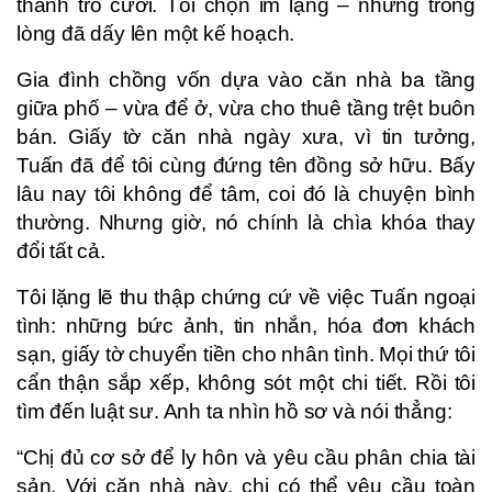
thành trò cười. Tôi chọn im lặng – nhưng trong
lòng đã dấy lên một kế hoạch.
Gia đình chồng vốn dựa vào căn nhà ba tầng
giữa phố – vừa để ở, vừa cho thuê tầng trệt buôn
bán. Giấy tờ căn nhà ngày xưa, vì tin tưởng,
Tuấn đã để tôi cùng đứng tên đồng sở hữu. Bấy
lâu nay tôi không để tâm, coi đó là chuyện bình
thường. Nhưng giờ, nó chính là chìa khóa thay
đổi tất cả.
Tôi lặng lẽ thu thập chứng cứ về việc Tuấn ngoại
tình: những bức ảnh, tin nhắn, hóa đơn khách
sạn, giấy tờ chuyển tiền cho nhân tình. Mọi thứ tôi
cẩn thận sắp xếp, không sót một chi tiết. Rồi tôi
tìm đến luật sư. Anh ta nhìn hồ sơ và nói thẳng:
“Chị đủ cơ sở để ly hôn và yêu cầu phân chia tài
sản. Với căn nhà này, chị có thể yêu cầu toàn