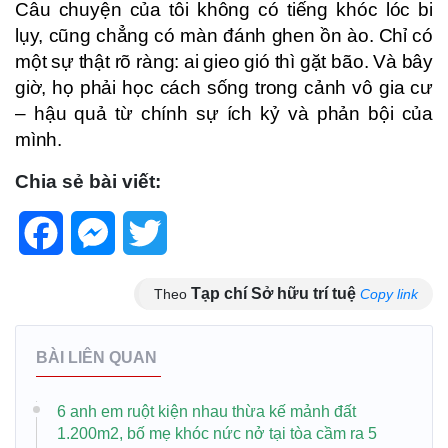
Câu chuyện của tôi không có tiếng khóc lóc bi
lụy, cũng chẳng có màn đánh ghen ồn ào. Chỉ có
một sự thật rõ ràng: ai gieo gió thì gặt bão. Và bây
giờ, họ phải học cách sống trong cảnh vô gia cư
– hậu quả từ chính sự ích kỷ và phản bội của
mình.
Chia sẻ bài viết:
Facebook
Messenger
Twitter
Tạp chí Sở hữu trí tuệ
Theo
Copy link
BÀI LIÊN QUAN
6 anh em ruột kiện nhau thừa kế mảnh đất
1.200m2, bố mẹ khóc nức nở tại tòa cầm ra 5