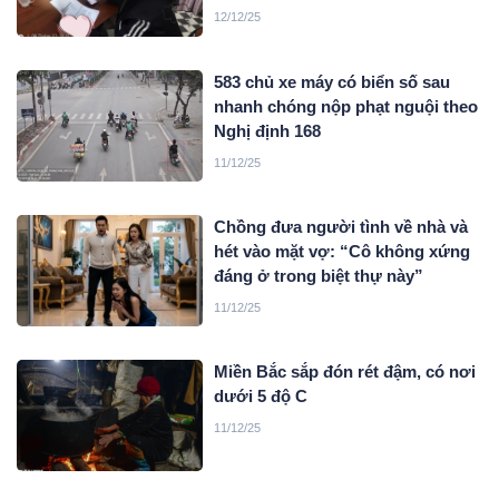
12/12/25
583 chủ xe máy có biển số sau
nhanh chóng nộp phạt nguội theo
Nghị định 168
11/12/25
Chồng đưa người tình về nhà và
hét vào mặt vợ: “Cô không xứng
đáng ở trong biệt thự này”
11/12/25
Miền Bắc sắp đón rét đậm, có nơi
dưới 5 độ C
11/12/25