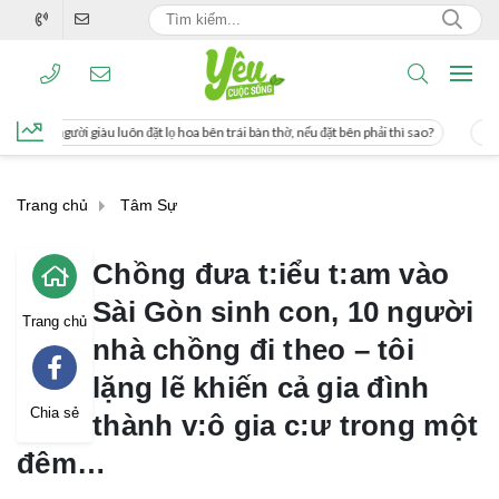
 lọ hoa bên trái bàn thờ, nếu đặt bên phải thì sao?
Cách uống nước mía giúp gi
Trang chủ
Tâm Sự
Chồng đưa t:iểu t:am vào
Sài Gòn sinh con, 10 người
Trang chủ
nhà chồng đi theo – tôi
lặng lẽ khiến cả gia đình
Chia sẻ
thành v:ô gia c:ư trong một
đêm…