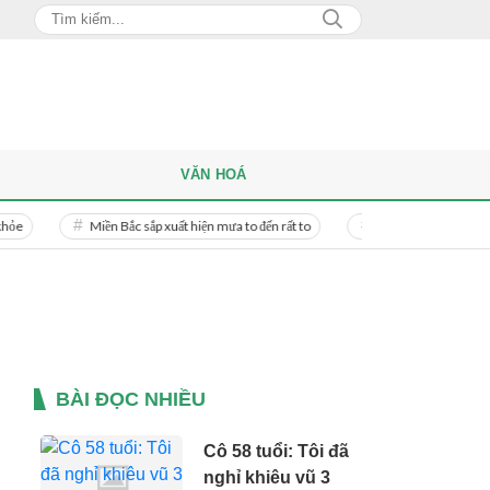
VĂN HOÁ
Miền Bắc sắp xuất hiện mưa to đến rất to
Danh tính người phụ nữ bị bạn 
BÀI ĐỌC NHIỀU
Cô 58 tuổi: Tôi đã
nghỉ khiêu vũ 3