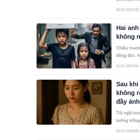
03:07 24/07/25
Hai anh
không n
Chiều muộn.
đông đúc, h
còn sót lại.
11:07 23/07/25
Sau khi
không r
đầy ảnh
Tôi ngồi tr
tường trống
với quá khứ
03:07 23/07/25
khoản tiền 