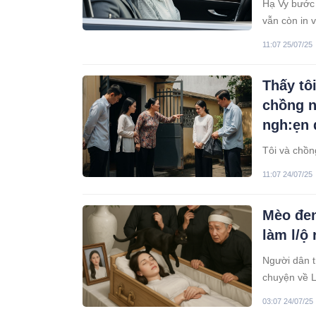
Hạ Vy bước 
vẫn còn in 
đôi mắt đã 
11:07 25/07/25
Thấy tô
chồng n
ngh:ẹn 
Tôi và chồn
11:07 24/07/25
Mèo đen 
làm l/ộ 
Người dân t
chuyện về L
một công ty
03:07 24/07/25
gây hiềm kh