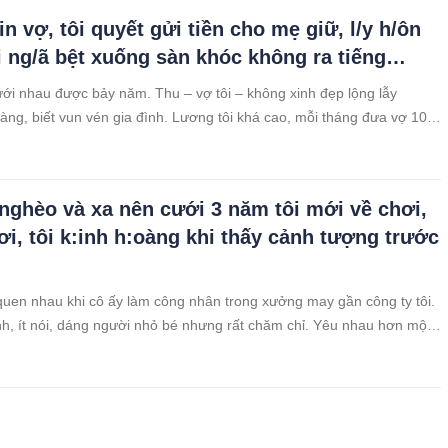
“Cho Tư – từ người luôn dõi theo em.”
n vợ, tôi quyết gửi tiền cho mẹ giữ, l/y h/ôn
i ng/ã bệt xuống sàn khóc không ra tiếng…
ưới nhau được bảy năm. Thu – vợ tôi – không xinh đẹp lộng lẫy
àng, biết vun vén gia đình. Lương tôi khá cao, mỗi tháng đưa vợ 10
 tiêu, còn lại tôi giữ. Thu không phàn nàn, chỉ âm thầm xoay xở, lúc thì
nghèo và xa nên cưới 3 năm tôi mới về chơi,
nơi, tôi k:inh h:oàng khi thấy cảnh tượng trước
quen nhau khi cô ấy làm công nhân trong xưởng may gần công ty tôi.
nh, ít nói, dáng người nhỏ bé nhưng rất chăm chỉ. Yêu nhau hơn một
yết định cưới – mặc kệ vài người bạn xì xào: “Lấy vợ quê xa làm gì,
m rà lắm.”