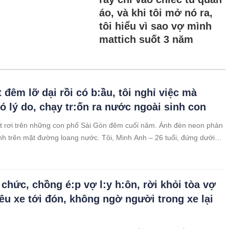
áo, và khi tôi mở nó ra,
tôi hiểu vì sao vợ mình
mattich suốt 3 năm
 đêm lỡ dại rồi có b:ầu, tôi nghỉ việc mà
ó lý do, chạy tr:ốn ra nước ngoài sinh con
t rơi trên những con phố Sài Gòn đêm cuối năm. Ánh đèn neon phản
ánh trên mặt đường loang nước. Tôi, Minh Anh – 26 tuổi, đứng dưới
a một quán cà phê nhỏ, hai tay ôm chặt chiếc túi xách như muốn giữ
h yên trong lòng.
 chức, chồng é:p vợ l:y h:ôn, rời khỏi tòa vợ
êu xe tới đón, không ngờ người trong xe lại