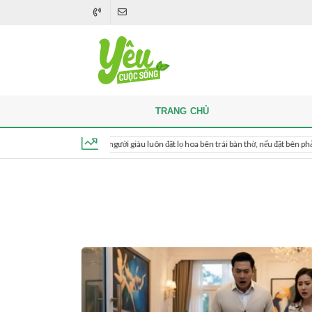
TRANG CHỦ
Khi thắp hương, người giàu luôn đặt lọ hoa bên trái bàn thờ, nếu đặt bên phải thì sao?
Thứ 5, ngày 6 tháng 8, 2026, 17:17:04