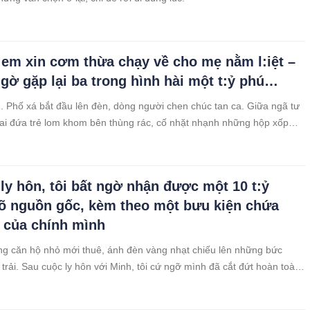
 em xin cơm thừa chạy về cho mẹ nằm l:iệt –
gờ gặp lại ba trong hình hài một t:ỷ phú…
 Phố xá bắt đầu lên đèn, dòng người chen chúc tan ca. Giữa ngã tư
ai đứa trẻ lom khom bên thùng rác, cố nhặt nhạnh những hộp xốp
 ly hôn, tôi bất ngờ nhận được một 10 t:ỷ
õ nguồn gốc, kèm theo một bưu kiện chứa
 của chính mình
ong căn hộ nhỏ mới thuê, ánh đèn vàng nhạt chiếu lên những bức
 trải. Sau cuộc ly hôn với Minh, tôi cứ ngỡ mình đã cắt đứt hoàn toàn
. Nhưng hôm nay, mọi thứ đảo lộn khi tài khoản ngân hàng báo một
khổng lồ vừa được chuyển vào – mười tỷ đồng – với dòng ghi chú