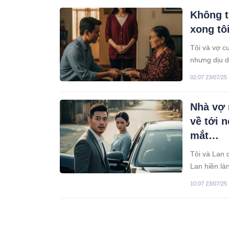
ngắn ngủi: 
Không ti
xong tô
Tôi và vợ c
nhưng dịu d
triệu để chi
02:07 23/07/25
bán
Nhà vợ 
về tới 
mắt…
Tôi và Lan 
Lan hiền là
năm, tôi qu
10:07 23/07/25
sau này rườ