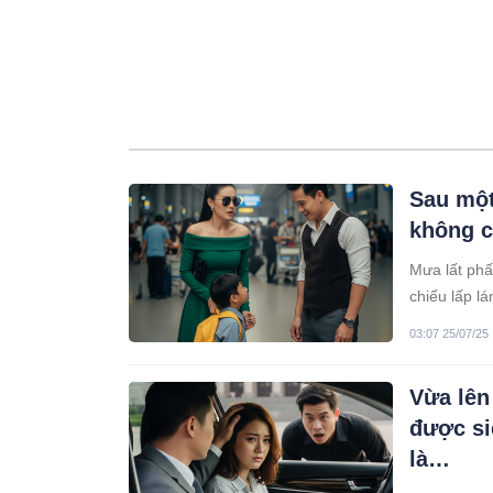
Sau một
không c
Mưa lất phấ
chiếu lấp l
mái hiên củ
03:07 25/07/25
lại chút bìn
Vừa lên
được si
là…