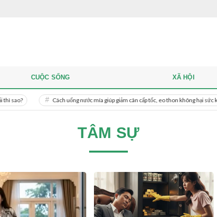
CUỘC SỐNG
XÃ HỘI
Cách uống nước mía giúp giảm cân cấp tốc, eo thon không hại sức khỏe
TÂM SỰ