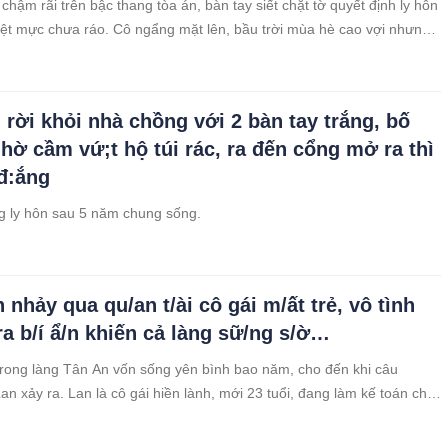
chậm rãi trên bậc thang tòa án, bàn tay siết chặt tờ quyết định ly hôn
vệt mực chưa ráo. Cô ngẩng mặt lên, bầu trời mùa hè cao vợi nhưng
cay xè.
i rời khỏi nhà chồng với 2 bàn tay trắng, bố
hờ cầm vứ;t hộ túi rác, ra đến cổng mở ra thì
đ:ắng
g ly hôn sau 5 năm chung sống.
nhảy qua qu/an t/ài cô gái m/ất trẻ, vô tình
ra b/í ẩ/n khiến cả làng sữ/ng s/ờ…
rong làng Tân An vốn sống yên bình bao năm, cho đến khi câu
an xảy ra. Lan là cô gái hiền lành, mới 23 tuổi, đang làm kế toán cho
 nhỏ trên huyện. Ai cũng quý mến cô vì tính tình ngoan ngoãn, không
ích