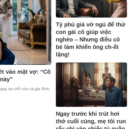
Tỷ phú giả vờ ngủ để thử
con gái cô giúp việc
nghèo – Nhưng điều cô
bé làm khiến ông ch-ết
lặng!
ét vào mặt vợ: “Cô
 này”
ngay tại chỗ còn cả gia đình
Ngay trước khi trút hơi
thở cuối cùng, mẹ tôi run
rẩy chỉ vào chiếc tủ quần