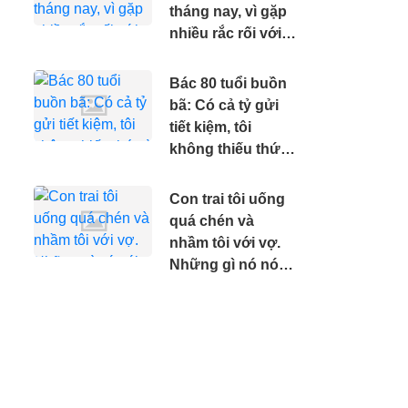
tháng nay, vì gặp
nhiều rắc rối với
bạn nhảy
Bác 80 tuổi buồn
bã: Có cả tỷ gửi
tiết kiệm, tôi
không thiếu thứ
gì nhưng tôi
muốn mình sớm
Con trai tôi uống
ra đi.
quá chén và
nhầm tôi với vợ.
Những gì nó nói
khiến tôi khóc
nghẹn.