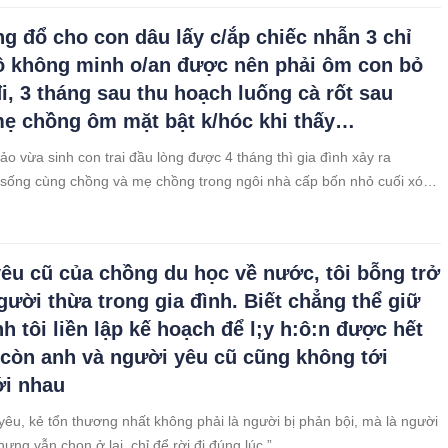
g đổ cho con dâu lấy c/ắp chiếc nhẫn 3 chỉ
ô không minh o/an được nên phải ôm con bỏ
đi, 3 tháng sau thu hoạch luống cà rốt sau
ẹ chồng ôm mặt bật k/hóc khi thấy…
ảo vừa sinh con trai đầu lòng được 4 tháng thì gia đình xảy ra
sống cùng chồng và mẹ chồng trong ngôi nhà cấp bốn nhỏ cuối xóm.
ảo nổi tiếng nghiêm khắc, lại rất quý vàng, bởi đó là của để dành cả
chiu
êu cũ của chồng du học về nước, tôi bỗng trở
gười thừa trong gia đình. Biết chẳng thể giữ
h tôi liền lập kế hoạch để l;y h:ô:n được hết
, còn anh và người yêu cũ cũng không tới
i nhau
 yêu, kẻ tổn thương nhất không phải là người bị phản bội, mà là người
hưng vẫn chọn ở lại, chỉ để rời đi đúng lúc.”