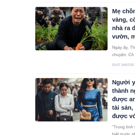
Mẹ chồn
vàng, c
nhà ra 
vườn, m
Ngày ấy, Th
chuyện. Cô 
Mẹ chồng Th
03:07 24/07/25
đời bà chắt 
Người y
thành n
được an
tài sản
được vớ
“Trong tình
biết trước n