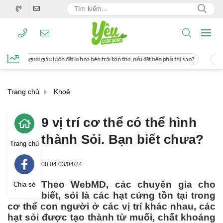
ặt lọ hoa bên trái bàn thờ, nếu đặt bên phải thì sao?
Cách uống nước mía giúp 
Trang chủ
Khoẻ
9 vị trí cơ thể có thể hình
thành Sỏi. Bạn biết chưa?
Trang chủ
08:04 03/04/24
Theo WebMD, các chuyên gia cho
Chia sẻ
biết, sỏi là các hạt cứng tồn tại trong
cơ thể con người ở các vị trí khác nhau, các
hạt sỏi được tạo thành từ muối, chất khoáng