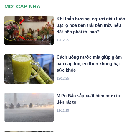
sử dụng?
MỚI CẬP NHẬT
Khi thắp hương, người giàu luôn
đặt lọ hoa bên trái bàn thờ, nếu
đặt bên phải thì sao?
12/12/25
Cách uống nước mía giúp giảm
cân cấp tốc, eo thon không hại
sức khỏe
12/12/25
Miền Bắc sắp xuất hiện mưa to
đến rất to
12/12/25