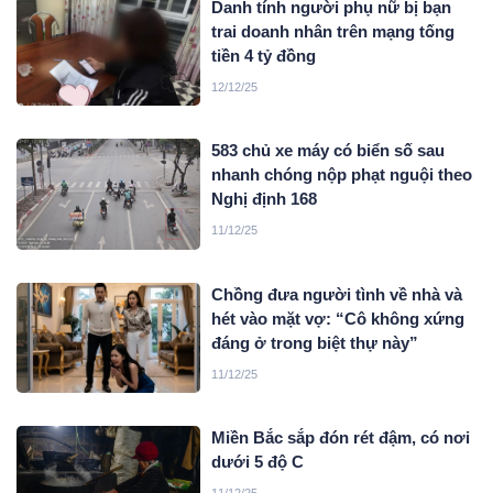
Danh tính người phụ nữ bị bạn
trai doanh nhân trên mạng tống
tiền 4 tỷ đồng
12/12/25
583 chủ xe máy có biển số sau
nhanh chóng nộp phạt nguội theo
Nghị định 168
11/12/25
Chồng đưa người tình về nhà và
hét vào mặt vợ: “Cô không xứng
đáng ở trong biệt thự này”
11/12/25
Miền Bắc sắp đón rét đậm, có nơi
dưới 5 độ C
11/12/25